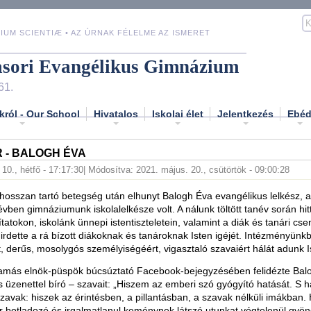
IUM SCIENTIÆ • AZ ÚRNAK FÉLELME AZ ISMERET
asori Evangélikus Gimnázium
61.
król - Our School
Hivatalos
Iskolai élet
Jelentkezés
Ebé
 - BALOGH ÉVA
10., hétfő - 17:17:30
| Módosítva: 2021. május. 20., csütörtök - 09:00:28
hosszan tartó betegség után elhunyt Balogh Éva evangélikus lelkész, a
vben gimnáziumunk iskolalelkésze volt. A nálunk töltött tanév során hit
tatokon, iskolánk ünnepi istentiszteletein, valamint a diák és tanári cs
irdette a rá bízott diákoknak és tanároknak Isten igéjét. Intézményünk
t, derűs, mosolygós személyiségéért, vigasztaló szavaiért hálát adunk 
Tamás elnök-püspök búcsúztató Facebook-bejegyzésében felidézte Bal
 üzenettel bíró – szavait: „Hiszem az emberi szó gyógyító hatását. S 
szavak: hiszek az érintésben, a pillantásban, a szavak nélküli imákban.
 botladozó és irgalmatlanul keménynek látszó utunkat végtelenül gyön