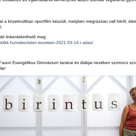
”
 a közelmúltban riportfilm készült, melyben megrázóan vall hitről, életrő
l.
ábbi linkentekinthető meg:
aklikk.hu/video/isten-kezeben-2021-03-14-i-adas/
Fasori Evangélikus Gimnázium tanárai és diákjai nevében szomorú szí
le!