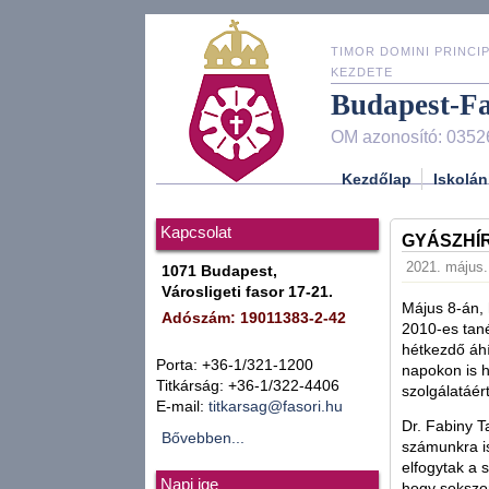
TIMOR DOMINI PRINCIP
KEZDETE
Budapest-F
OM azonosító: 0352
Kezdőlap
Iskolán
Kapcsolat
GYÁSZHÍR
2021. május. 
1071 Budapest,
Városligeti fasor 17-21.
Május 8-án, 
Adószám: 19011383-2-42
2010-es tané
hétkezdő áhí
Porta: +36-1/321-1200
napokon is h
Titkárság: +36-1/322-4406
szolgálatáér
E-mail:
titkarsag@fasori.hu
Dr. Fabiny 
Bővebben...
számunkra is
elfogytak a 
Napi ige
hogy sokszor