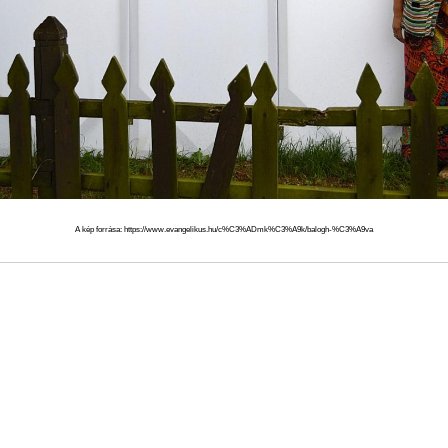
A kép forrása: https://www.evangelikus.hu/c%C3%ADmk%C3%A9k/balogh-%C3%A9va