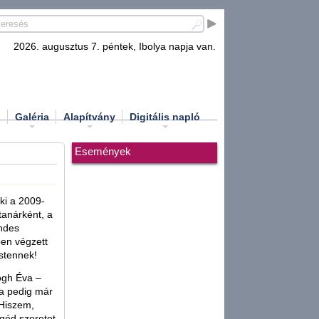
2026. augusztus 7. péntek, Ibolya napja van.
d
Galéria
Alapítvány
Digitális napló
Események
ki a 2009-
tanárként, a
endes
ben végzett
Istennek!
ogh Éva –
ha pedig már
 Hiszem,
géd szeretet