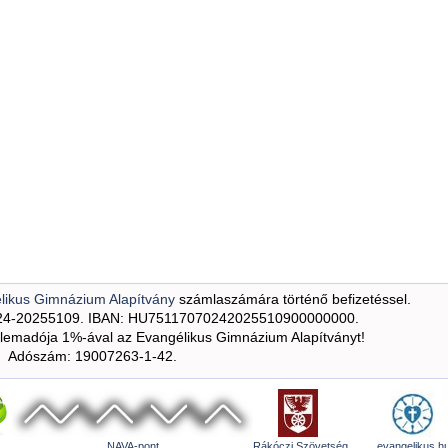
likus Gimnázium Alapítvány
számlaszámára történő befizetéssel.
24-20255109. IBAN: HU75117070242025510900000000.
emadója 1%-ával az Evangélikus Gimnázium Alapítványt!
Adószám: 19007263-1-42.
NAVA-pont
Rákóczi Szövetség
evangelikus.h