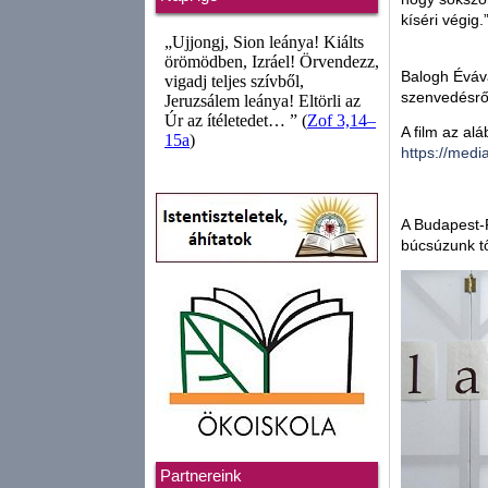
kíséri végig.
Balogh Évával
szenvedésrő
A film az al
https://medi
A Budapest-
búcsúzunk tő
Partnereink