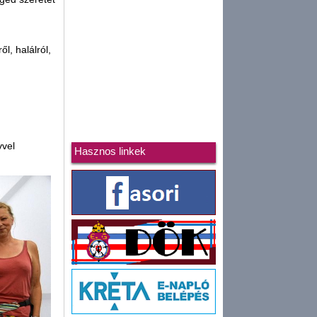
l, halálról,
vvel
Hasznos linkek