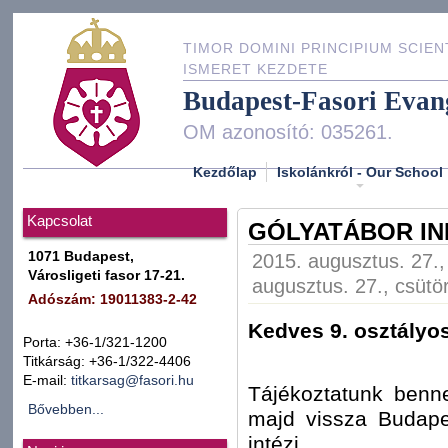
TIMOR DOMINI PRINCIPIUM SCIEN
ISMERET KEZDETE
Budapest-Fasori Evan
OM azonosító: 035261.
Kezdőlap
Iskolánkról - Our School
Kapcsolat
GÓLYATÁBOR I
1071 Budapest,
2015. augusztus. 27.,
Városligeti fasor 17-21.
augusztus. 27., csütö
Adószám: 19011383-2-42
Kedves 9. osztályos
Porta: +36-1/321-1200
Titkárság: +36-1/322-4406
E-mail:
titkarsag@fasori.hu
Tájékoztatunk benne
Bővebben...
majd vissza Budapes
intézi.