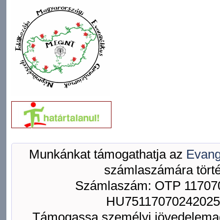
Munkánkat támogathatja az
Evang
számlaszámára törté
Számlaszám: OTP 117070
HU75117070242025
Támogassa személyi jövedelemad