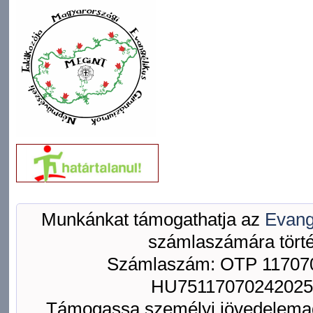
Munkánkat támogathatja az
Evang
számlaszámára törté
Számlaszám: OTP 117070
HU75117070242025
Támogassa személyi jövedelemad