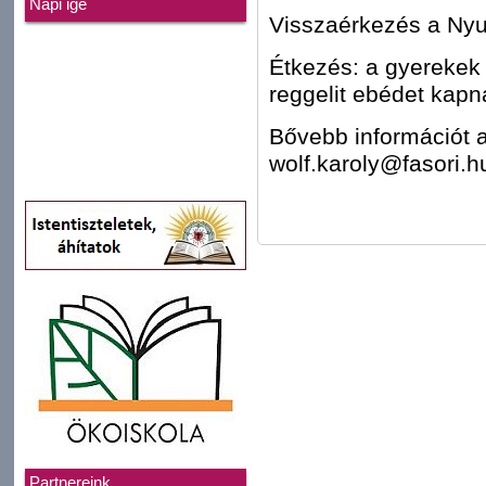
Napi ige
Visszaérkezés a Nyu
Étkezés: a gyerekek 
reggelit ebédet kapn
Bővebb információt a
wolf.karoly@fasori.
Partnereink