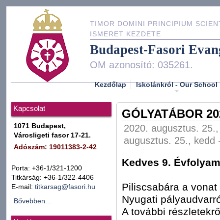
TIMOR DOMINI PRINCIPIUM SCIEN
ISMERET KEZDETE
Budapest-Fasori Evan
OM azonosító: 035261.
Kezdőlap
Iskolánkról - Our School
Kapcsolat
GÓLYATÁBOR 20
1071 Budapest,
2020. augusztus. 25.,
Városligeti fasor 17-21.
augusztus. 25., kedd 
Adószám: 19011383-2-42
Kedves 9. Évfolyam
Porta: +36-1/321-1200
Titkárság: +36-1/322-4406
Piliscsabára a vonat
E-mail:
titkarsag@fasori.hu
Nyugati pályaudvarró
Bővebben...
A további részletekrő