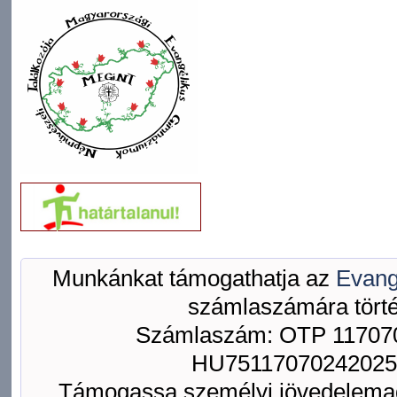
Munkánkat támogathatja az
Evang
számlaszámára törté
Számlaszám: OTP 117070
HU75117070242025
Támogassa személyi jövedelemad