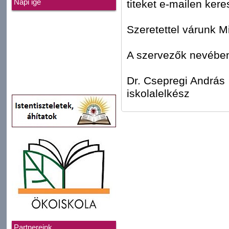
titeket e-mailen kere
Napi ige
Szeretettel várunk M
A szervezők nevébe
Dr. Csepregi András
iskolalelkész
Partnereink