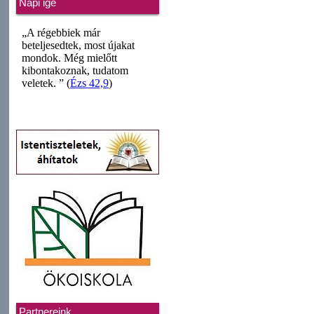
Napi ige
Partnereink