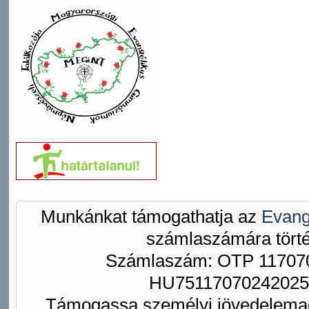
Munkánkat támogathatja az
Evang
számlaszámára törté
Számlaszám: OTP 117070
HU75117070242025
Támogassa személyi jövedelemad