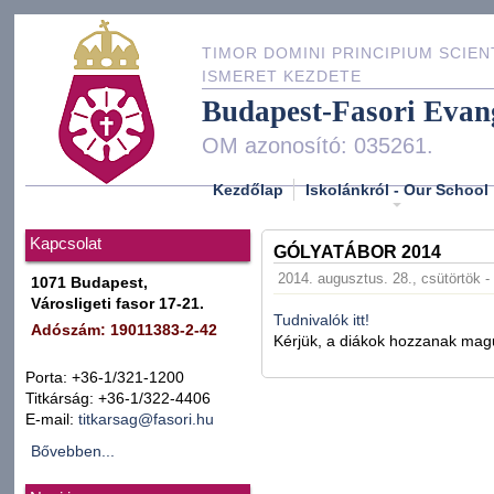
TIMOR DOMINI PRINCIPIUM SCIEN
ISMERET KEZDETE
Budapest-Fasori Evan
OM azonosító: 035261.
Kezdőlap
Iskolánkról - Our School
Kapcsolat
GÓLYATÁBOR 2014
2014. augusztus. 28., csütörtök -
1071 Budapest,
Városligeti fasor 17-21.
Tudnivalók itt!
Adószám: 19011383-2-42
Kérjük, a diákok hozzanak magu
Porta: +36-1/321-1200
Titkárság: +36-1/322-4406
E-mail:
titkarsag@fasori.hu
Bővebben...