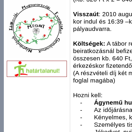
Visszaút
: 2010 augu
kor indul és 16:39 –
pályaudvarra.
Költségek:
A tábor r
beiratkozásnál befiz
összesen kb. 640 Ft, 
érkezéskor fizetendő
(A részvételi díj két
foglal magába)
Hozni kell:
-
Ágynemű huz
-
Az időjárásna
-
Kényelmes, ki
-
Személyes tis
-
Jókedvet, nyi