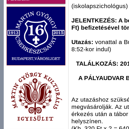
(iskolapszichológus)
JELENTKEZÉS: A bei
Ft) befizetésével tö
Utazás:
vonattal a B
8:52-kor indul)
TALÁLKOZÁS: 201
A PÁLYAUDVAR B
Az utazáshoz szüksé
megvásárolják. Az uta
érkezés után a tábor r
helyszínen.
(Kb. 320 Ft x 2 = 640