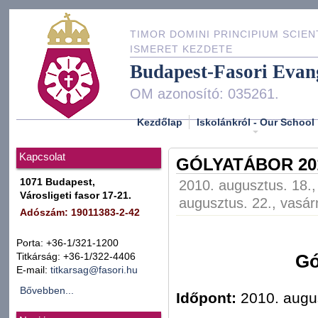
TIMOR DOMINI PRINCIPIUM SCIEN
ISMERET KEZDETE
Budapest-Fasori Evan
OM azonosító: 035261.
Kezdőlap
Iskolánkról - Our School
Kapcsolat
GÓLYATÁBOR 2010
1071 Budapest,
2010. augusztus. 18.,
Városligeti fasor 17-21.
augusztus. 22., vasár
Adószám: 19011383-2-42
Porta: +36-1/321-1200
Titkárság: +36-1/322-4406
Gó
E-mail:
titkarsag@fasori.hu
Bővebben...
Időpont:
2010. augus