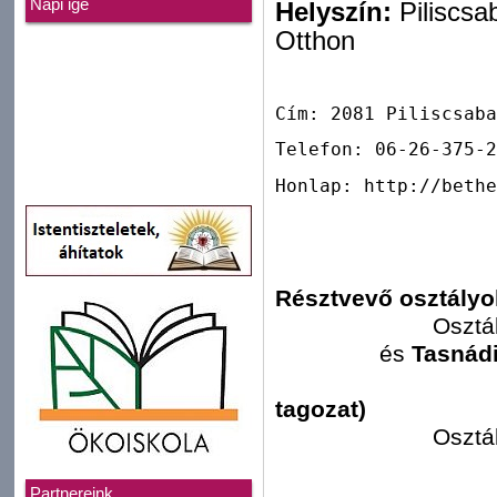
Napi ige
Helyszín:
Piliscsa
Otthon
Cím: 2081 Piliscsaba
Telefon: 06-26-375-2
Honlap: http://bethe
Résztvevő osztályo
Osztá
és
Tasnád
tagozat)
Osztá
Kísérők még 
Szerv
Partnereink