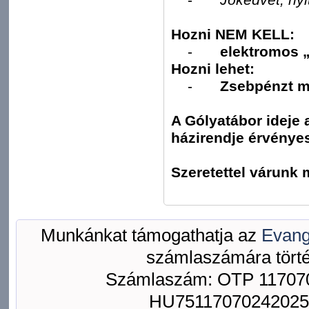
Hozni NEM KELL:
-
elektromos 
Hozni lehet:
-
Zsebpénzt m
A Gólyatábor ideje a
házirendje érvénye
Szeretettel várun
A sze
Munkánkat támogathatja az
Evang
számlaszámára törté
Számlaszám: OTP 117070
HU75117070242025