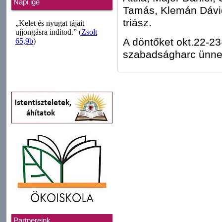
Napi ige
Tamás, Klemán Dávid,
triász.
A döntőket okt.22-23
szabadságharc ünnep
Partnereink