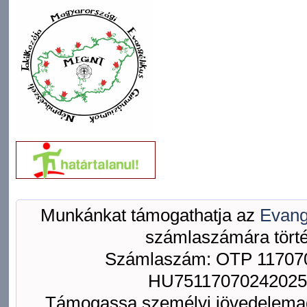
Munkánkat támogathatja az
Evang
számlaszámára törté
Számlaszám: OTP 117070
HU75117070242025
Támogassa személyi jövedelemad