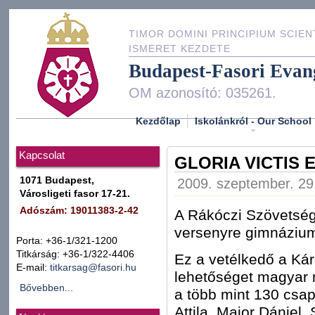
TIMOR DOMINI PRINCIPIUM SCIEN
ISMERET KEZDETE
Budapest-Fasori Evan
OM azonosító: 035261.
Kezdőlap
Iskolánkról - Our School
Kapcsolat
GLORIA VICTIS
1071 Budapest,
2009. szeptember. 29.
Városligeti fasor 17-21.
Adószám: 19011383-2-42
A Rákóczi Szövetség
versenyre gimnáziumu
Porta: +36-1/321-1200
Titkárság: +36-1/322-4406
Ez a vetélkedő a Kár
E-mail:
titkarsag@fasori.hu
lehetőséget magyar 
Bővebben...
a több mint 130 csap
Attila, Major Dániel,