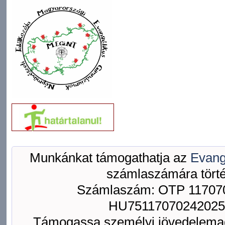
Munkánkat támogathatja az
Evang
számlaszámára törté
Számlaszám: OTP 117070
HU75117070242025
Támogassa személyi jövedelemad