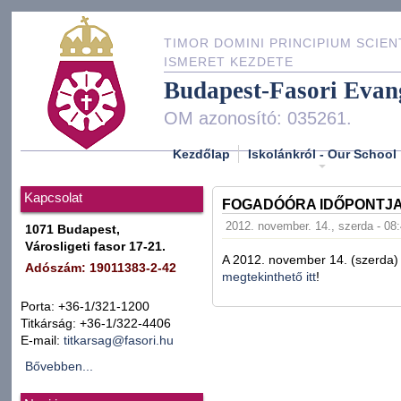
TIMOR DOMINI PRINCIPIUM SCIEN
ISMERET KEZDETE
Budapest-Fasori Evan
OM azonosító: 035261.
Kezdőlap
Iskolánkról - Our School
Kapcsolat
FOGADÓÓRA IDŐPONTJ
2012. november. 14., szerda - 08
1071 Budapest,
Városligeti fasor 17-21.
A 2012. november 14. (szerda)
Adószám: 19011383-2-42
megtekinthető itt
!
Porta: +36-1/321-1200
Titkárság: +36-1/322-4406
E-mail:
titkarsag@fasori.hu
Bővebben...