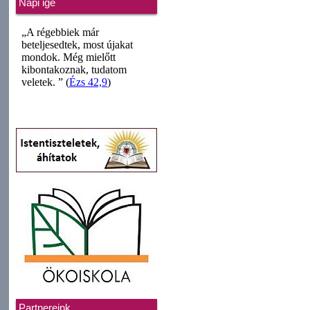
Napi ige
Partnereink