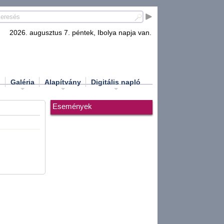
2026. augusztus 7. péntek, Ibolya napja van.
d
Galéria
Alapítvány
Digitális napló
Események