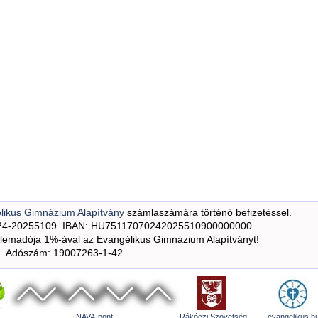
likus Gimnázium Alapítvány
számlaszámára történő befizetéssel.
24-20255109. IBAN: HU75117070242025510900000000.
emadója 1%-ával az Evangélikus Gimnázium Alapítványt!
Adószám: 19007263-1-42.
NAVA-pont
Rákóczi Szövetség
evangelikus.h