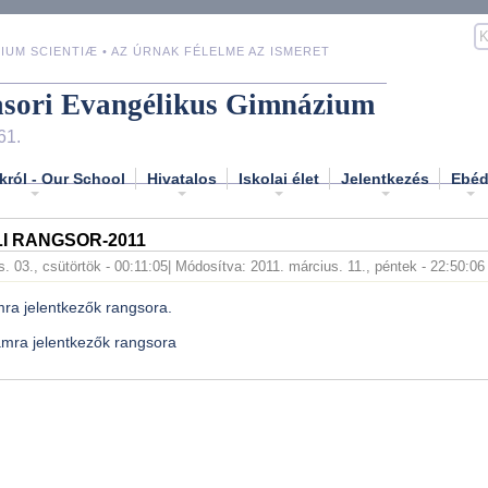
IUM SCIENTIÆ • AZ ÚRNAK FÉLELME AZ ISMERET
asori Evangélikus Gimnázium
61.
król - Our School
Hivatalos
Iskolai élet
Jelentkezés
Ebé
I RANGSOR-2011
. 03., csütörtök - 00:11:05
| Módosítva: 2011. március. 11., péntek - 22:50:06
mra jelentkezők rangsora.
amra jelentkezők rangsora