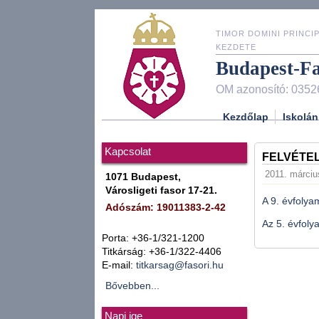
TIMOR DOMINI PRINCIP
KEZDETE
Budapest-F
OM azonosító: 0352
Kezdőlap
Iskolán
Kapcsolat
FELVÉTEL
2011. március
1071 Budapest,
Városligeti fasor 17-21.
A 9. évfolya
Adószám: 19011383-2-42
Az 5. évfoly
Porta: +36-1/321-1200
Titkárság: +36-1/322-4406
E-mail:
titkarsag@fasori.hu
Bővebben...
Napi ige