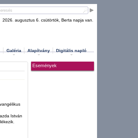
2026. augusztus 6. csütörtök, Berta napja van.
d
Galéria
Alapítvány
Digitális napló
Események
vangélikus
azda István
ékezik.