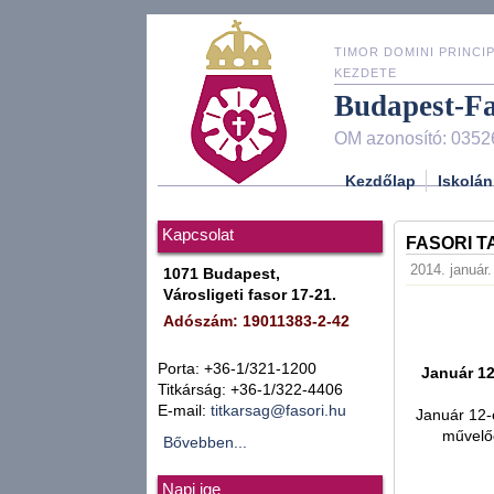
TIMOR DOMINI PRINCIP
KEZDETE
Budapest-F
OM azonosító: 0352
Kezdőlap
Iskolán
Kapcsolat
FASORI T
2014. január.
1071 Budapest,
Városligeti fasor 17-21.
Adószám: 19011383-2-42
Porta: +36-1/321-1200
Január 12
Titkárság: +36-1/322-4406
E-mail:
titkarsag@fasori.hu
Január 12-
művelőd
Bővebben...
Napi ige