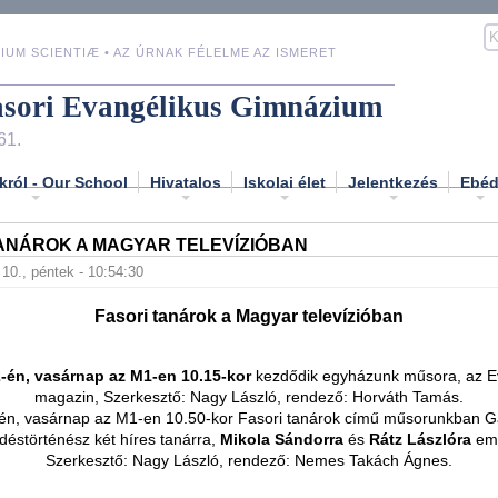
IUM SCIENTIÆ • AZ ÚRNAK FÉLELME AZ ISMERET
asori Evangélikus Gimnázium
61.
król - Our School
Hivatalos
Iskolai élet
Jelentkezés
Ebé
ANÁROK A MAGYAR TELEVÍZIÓBAN
 10., péntek - 10:54:30
Fasori tanárok a Magyar televízióban
-én, vasárnap az M1-en 10.15-kor
kezdődik egyházunk műsora, az E
magazin, Szerkesztő: Nagy László, rendező: Horváth Tamás.
én, vasárnap az M1-en 10.50-kor Fasori tanárok című műsorunkban G
éstörténész két híres tanárra,
Mikola Sándorra
és
Rátz Lászlóra
eml
Szerkesztő: Nagy László, rendező: Nemes Takách Ágnes.