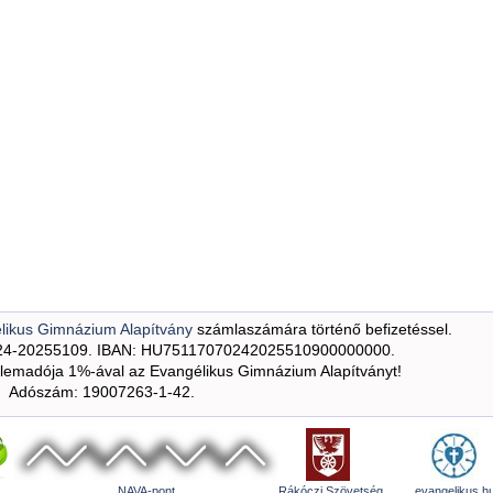
likus Gimnázium Alapítvány
számlaszámára történő befizetéssel.
24-20255109. IBAN: HU75117070242025510900000000.
emadója 1%-ával az Evangélikus Gimnázium Alapítványt!
Adószám: 19007263-1-42.
NAVA-pont
Rákóczi Szövetség
evangelikus.h