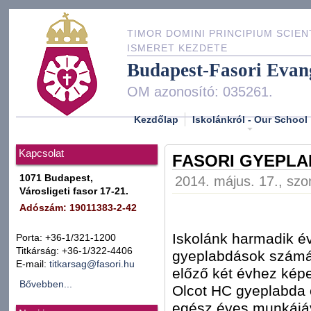
TIMOR DOMINI PRINCIPIUM SCIEN
ISMERET KEZDETE
Budapest-Fasori Evan
OM azonosító: 035261.
Kezdőlap
Iskolánkról - Our School
Kapcsolat
FASORI GYEPLA
1071 Budapest,
2014. május. 17., szo
Városligeti fasor 17-21.
Adószám: 19011383-2-42
Iskolánk harmadik év
Porta: +36-1/321-1200
Titkárság: +36-1/322-4406
gyeplabdások számár
E-mail:
titkarsag@fasori.hu
előző két évhez képe
Bővebben...
Olcot HC gyeplabda
egész éves munkájá