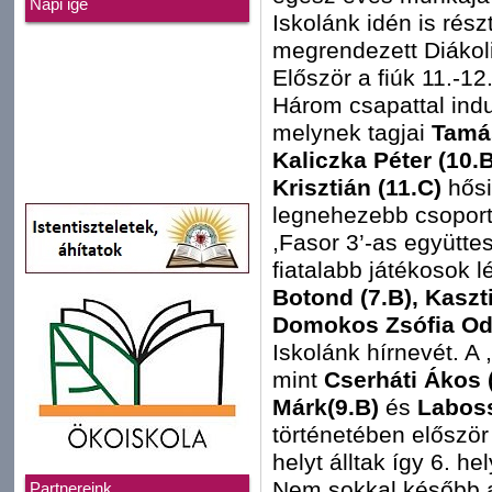
Napi ige
Iskolánk idén is rés
megrendezett Diákol
Először a fiúk 11.-12
Három csapattal indu
melynek tagjai
Tamás
Kaliczka Péter (10.
Krisztián (11.C)
hősi
legnehezebb csoportb
,Fasor 3’-as együtte
fiatalabb játékosok l
Botond (7.B), Kaszti
Domokos Zsófia Ode
Iskolánk hírnevét. A
mint
Cserháti Ákos (
Márk(9.B)
és
Laboss
történetében először 
helyt álltak így 6. he
Nem sokkal később a 
Partnereink