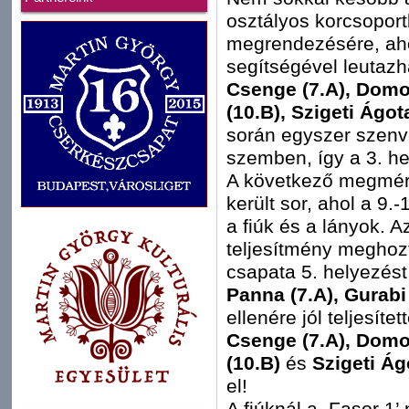
osztályos korcsoport
megrendezésére, aho
segítségével leutazha
Csenge (7.A), Domo
(10.B), Szigeti Ágot
során egyszer szenve
szemben, így a 3. he
A következő megmér
került sor, ahol a 9.
a fiúk és a lányok. 
teljesítmény meghozt
csapata 5. helyezést 
Panna (7.A), Gurabi
ellenére jól teljesíte
Csenge (7.A), Domo
(10.B)
és
Szigeti Ág
el!
A fiúknál a ,Fasor 1’