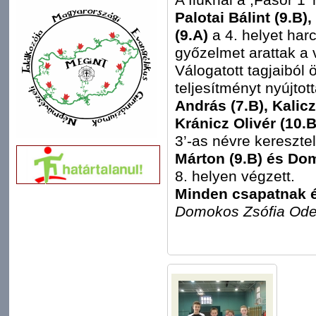
Palotai Bálint (9.B)
(9.A)
a 4. helyet har
győzelmet arattak a 
Válogatott tagjaiból 
teljesítményt nyújtot
András (7.B), Kalic
Kránicz Olivér (10.
3’-as névre kereszte
Márton (9.B) és Dom
8. helyen végzett.
Minden csapatnak é
Domokos Zsófia Odet