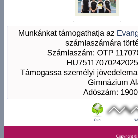
Munkánkat támogathatja az
Evang
számlaszámára törté
Számlaszám: OTP 117070
HU75117070242025
Támogassa személyi jövedelemad
Gimnázium Ala
Adószám: 1900
Öko
NA
Copyright ©