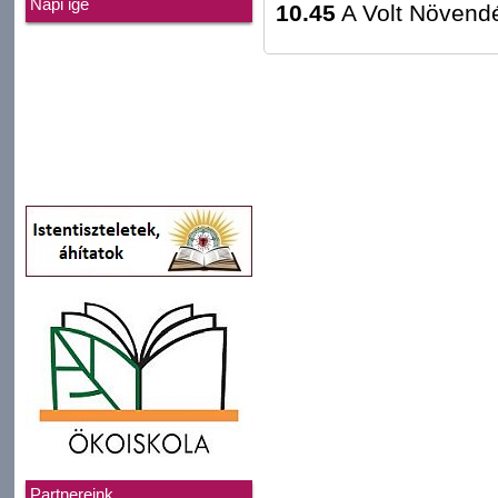
Napi ige
10.45
A Volt Növend
Partnereink