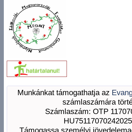
Munkánkat támogathatja az
Evang
számlaszámára törté
Számlaszám: OTP 117070
HU75117070242025
Támogassa személyi jövedelemad