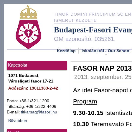
TIMOR DOMINI PRINCIPIUM SCIEN
ISMERET KEZDETE
Budapest-Fasori Evan
OM azonosító: 035261.
Kezdőlap
Iskolánkról - Our School
Kapcsolat
FASOR NAP 2013
1071 Budapest,
2013. szeptember. 25.
Városligeti fasor 17-21.
Adószám: 19011383-2-42
Az idei Fasor-napot o
Program
Porta: +36-1/321-1200
Titkárság: +36-1/322-4406
9.30-10.15
Istentisz
E-mail:
titkarsag@fasori.hu
Bővebben...
10.30
Teremavató Fo