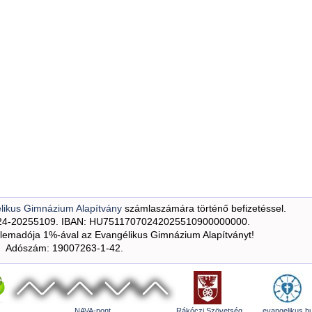
likus Gimnázium Alapítvány
számlaszámára történő befizetéssel.
24-20255109. IBAN: HU75117070242025510900000000.
emadója 1%-ával az Evangélikus Gimnázium Alapítványt!
Adószám: 19007263-1-42.
NAVA-pont
Rákóczi Szövetség
evangelikus.h