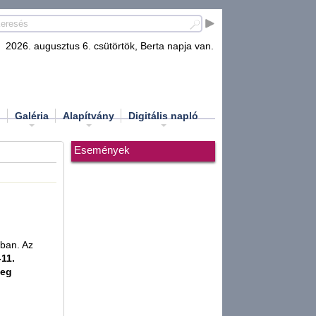
2026. augusztus 6. csütörtök, Berta napja van.
d
Galéria
Alapítvány
Digitális napló
Események
mban. Az
-11.
meg