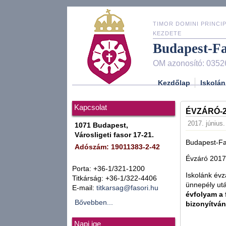
TIMOR DOMINI PRINCIP
KEZDETE
Budapest-F
OM azonosító: 0352
Kezdőlap
Iskolán
Kapcsolat
ÉVZÁRÓ-2
2017. június.
1071 Budapest,
Városligeti fasor 17-21.
Budapest-Fa
Adószám: 19011383-2-42
Évzáró 2017
Porta: +36-1/321-1200
Iskolánk évz
Titkárság: +36-1/322-4406
ünnepély utá
E-mail:
titkarsag@fasori.hu
évfolyam a 
Bővebben...
bizonyítván
Napi ige