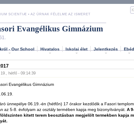
IUM SCIENTIÆ • AZ ÚRNAK FÉLELME AZ ISMERET
asori Evangélikus Gimnázium
61.
król - Our School
Hivatalos
Iskolai élet
Jelentkezés
Ebé
017
 19., hétfő - 09:14:39
sori Evangélikus Gimnázium
.06.19.
áró ünnepélye 06.19.-én (hétfőn) 17 órakor kezdődik a Fasori templo
n az 5-8. évfolyam az osztály termében kapja meg bizonyítványát.
A 9
földszinten kitett terem beosztásban megjelölt termekben kapja 
yát.