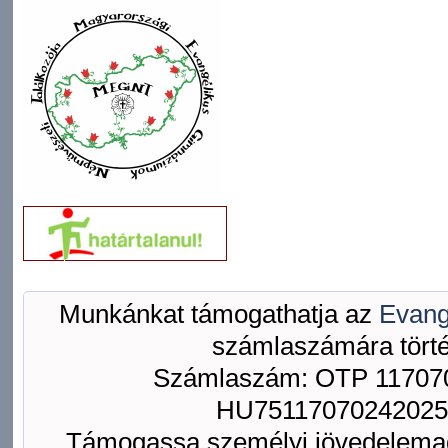
Munkánkat támogathatja az
Evang
számlaszámára törté
Számlaszám: OTP 117070
HU75117070242025
Támogassa személyi jövedelemad