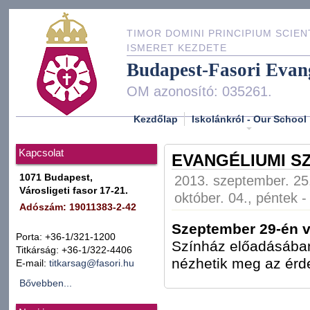
TIMOR DOMINI PRINCIPIUM SCIEN
ISMERET KEZDETE
Budapest-Fasori Evan
OM azonosító: 035261.
Kezdőlap
Iskolánkról - Our School
Kapcsolat
EVANGÉLIUMI S
1071 Budapest,
2013. szeptember. 25.
Városligeti fasor 17-21.
október. 04., péntek -
Adószám: 19011383-2-42
Szeptember 29-én v
Porta: +36-1/321-1200
Színház előadásában 
Titkárság: +36-1/322-4406
nézhetik meg az érd
E-mail:
titkarsag@fasori.hu
Bővebben...