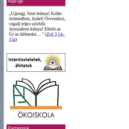
Napi ige
Partnereink