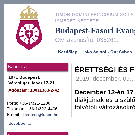
TIMOR DOMINI PRINCIPIUM SCIEN
ISMERET KEZDETE
Budapest-Fasori Evan
OM azonosító: 035261.
Kezdőlap
Iskolánkról - Our School
Kapcsolat
ÉRETTSÉGI ÉS F
1071 Budapest,
2019. december. 09., 
Városligeti fasor 17-21.
Adószám: 19011383-2-42
December 12-én 17 
diákjainak és a szülő
Porta: +36-1/321-1200
felvételi változásokró
Titkárság: +36-1/322-4406
E-mail:
titkarsag@fasori.hu
Bővebben...