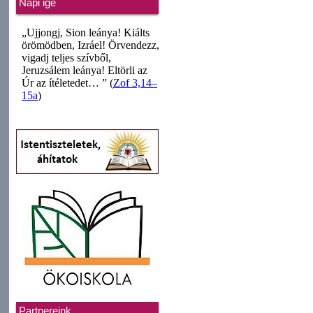
Napi ige
Partnereink