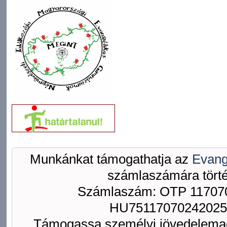
Munkánkat támogathatja az
Evang
számlaszámára törté
Számlaszám: OTP 117070
HU75117070242025
Támogassa személyi jövedelemad