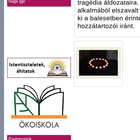
tragédia áldozataira
Napi ige
alkalmából elszavalt
ki a balesetben érint
hozzátartozói iránt.
Partnereink