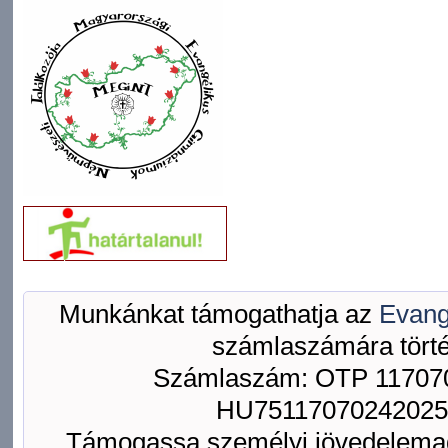
Munkánkat támogathatja az
Evang
számlaszámára törté
Számlaszám: OTP 117070
HU75117070242025
Támogassa személyi jövedelemad