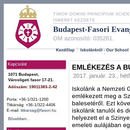
TIMOR DOMINI PRINCIPIUM SCIEN
ISMERET KEZDETE
Budapest-Fasori Evan
OM azonosító: 035261.
Kezdőlap
Iskolánkról - Our School
Kapcsolat
EMLÉKEZÉS A B
1071 Budapest,
2017. január. 23., hét
Városligeti fasor 17-21.
Adószám: 19011383-2-42
Iskolánk a Nemzeti 
emlékezett meg a Sz
Porta: +36-1/321-1200
balesetéről. Ezt köv
Titkárság: +36-1/322-4406
iskolánk tanulói és 
E-mail:
titkarsag@fasori.hu
helyezett el a Sziny
Bővebben...
emeleti aulájában e