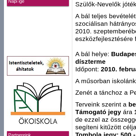
Napi ige
Szülők-Nevelők jóték
A bál teljes bevételé
szociálisan hátrányo
2010. szeptemberéb
eszközfejlesztésére f
A bál helye:
Budapes
díszterme
Időpont:
2010. febru
A műsorban iskolánk j
Zenét a tánchoz a P
Terveink szerint a
be
Támogató jegy
ára
de ezzel az összegge
segíteni kitűzött cél
Tombola jegy:
500.-
Partnereink