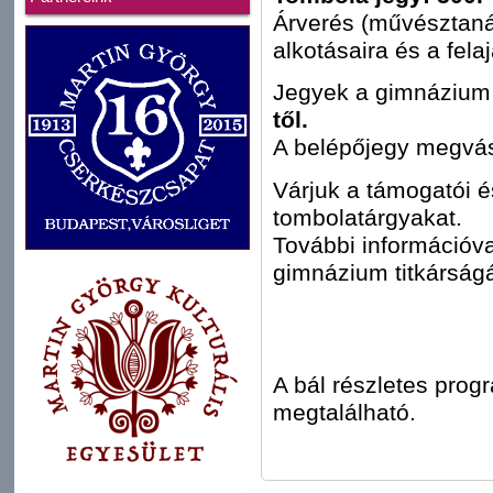
Árverés (művésztaná
alkotásaira és a felaj
Jegyek a gimnázium 
től.
A belépőjegy megvásár
Várjuk a támogatói és
tombolatárgyakat.
További információva
gimnázium titkárság
A bál részletes prog
megtalálható.