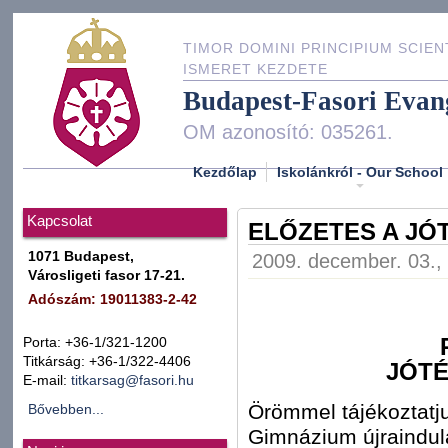
TIMOR DOMINI PRINCIPIUM SCIEN
ISMERET KEZDETE
Budapest-Fasori Evan
OM azonosító: 035261.
Kezdőlap
Iskolánkról - Our School
Kapcsolat
ELŐZETES A JÓ
1071 Budapest,
2009. december. 03., 
Városligeti fasor 17-21.
Adószám: 19011383-2-42
Porta: +36-1/321-1200
Titkárság: +36-1/322-4406
JÓT
E-mail:
titkarsag@fasori.hu
Örömmel tájékoztatj
Bővebben...
Gimnázium újraindul