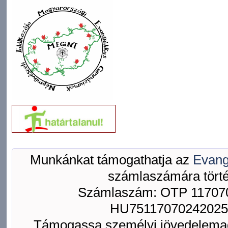
Munkánkat támogathatja az
Evang
számlaszámára törté
Számlaszám: OTP 117070
HU75117070242025
Támogassa személyi jövedelemad