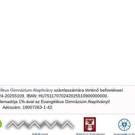
likus Gimnázium Alapítvány
számlaszámára történő befizetéssel.
24-20255109. IBAN: HU75117070242025510900000000.
emadója 1%-ával az Evangélikus Gimnázium Alapítványt!
Adószám: 19007263-1-42.
NAVA-pont
Rákóczi Szövetség
evangelikus.h