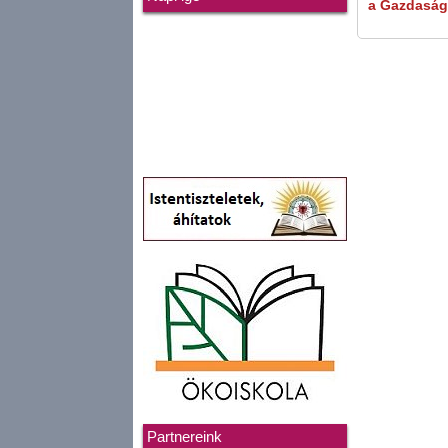
a Gazdaság
Partnereink