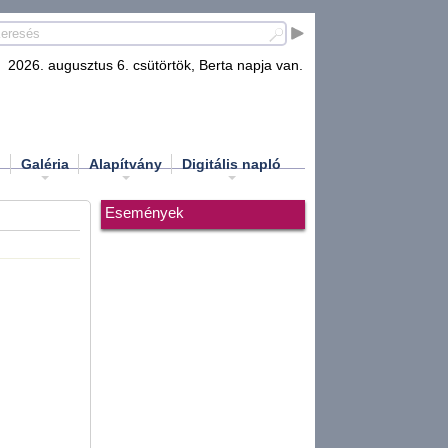
2026. augusztus 6. csütörtök, Berta napja van.
d
Galéria
Alapítvány
Digitális napló
Események