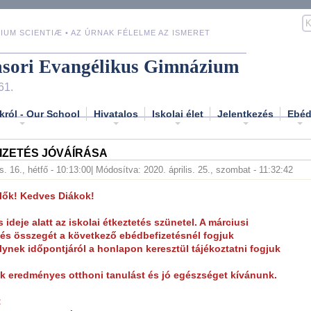
IUM SCIENTIÆ • AZ ÚRNAK FÉLELME AZ ISMERET
asori Evangélikus Gimnázium
61.
król - Our School
Hivatalos
Iskolai élet
Jelentkezés
Ebé
IZETÉS JÓVÁÍRÁSA
. 16., hétfő - 10:13:00
| Módosítva: 2020. április. 25., szombat - 11:32:42
ülők! Kedves Diákok!
 ideje alatt az iskolai étkeztetés szünetel. A márciusi
és összegét a következő ebédbefizetésnél fogjuk
elynek időpontjáról a honlapon keresztül tájékoztatni fogjuk
 eredményes otthoni tanulást és jó egészséget kívánunk.
: