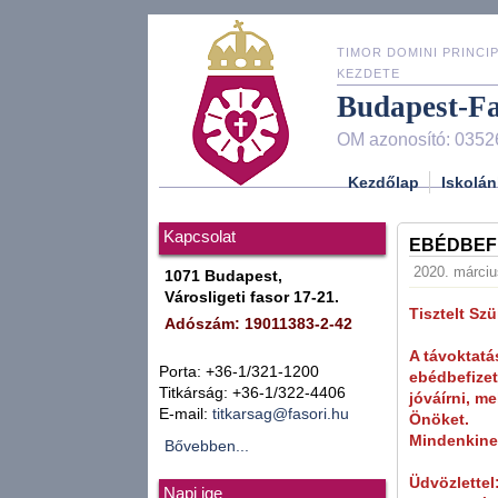
TIMOR DOMINI PRINCIP
KEZDETE
Budapest-F
OM azonosító: 0352
Kezdőlap
Iskolán
Kapcsolat
EBÉDBEF
2020. március
1071 Budapest,
Városligeti fasor 17-21.
Tisztelt Sz
Adószám: 19011383-2-42
A távoktatás
Porta: +36-1/321-1200
ebédbefizet
Titkárság: +36-1/322-4406
jóváírni, m
E-mail:
titkarsag@fasori.hu
Önöket.
Mindenkinek
Bővebben...
Üdvözlettel
Napi ige