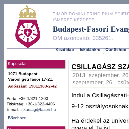
TIMOR DOMINI PRINCIPIUM SCIEN
ISMERET KEZDETE
Budapest-Fasori Evan
OM azonosító: 035261.
Kezdőlap
Iskolánkról - Our School
Kapcsolat
CSILLAGÁSZ S
1071 Budapest,
2013. szeptember. 26.
Városligeti fasor 17-21.
szeptember. 26., csüt
Adószám: 19011383-2-42
Indul a Csillagászati
Porta: +36-1/321-1200
Titkárság: +36-1/322-4406
9-12.osztályosoknak
E-mail:
titkarsag@fasori.hu
Bővebben...
Ha érdekel az unive
gyere el Te is!