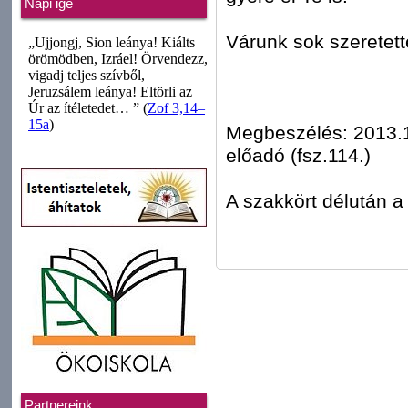
Napi ige
Várunk sok szeretett
Megbeszélés: 2013.10
előadó (fsz.114.)
A szakkört délután a 
Partnereink