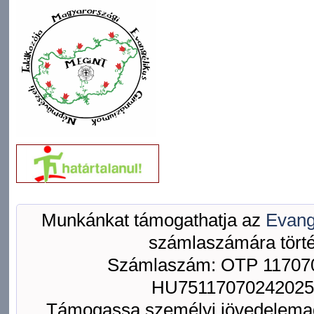
Munkánkat támogathatja az
Evang
számlaszámára törté
Számlaszám: OTP 117070
HU75117070242025
Támogassa személyi jövedelemad