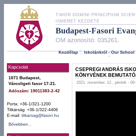
TIMOR DOMINI PRINCIPIUM SCIEN
ISMERET KEZDETE
Budapest-Fasori Evan
OM azonosító: 035261.
Kezdőlap
Iskolánkról - Our School
Kapcsolat
CSEPREGI ANDRÁS ISK
KÖNYVÉNEK BEMUTATÓ
1071 Budapest,
2021. november. 12., péntek - 09
Városligeti fasor 17-21.
Adószám: 19011383-2-42
Porta: +36-1/321-1200
Titkárság: +36-1/322-4406
E-mail:
titkarsag@fasori.hu
Bővebben...