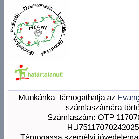
Munkánkat támogathatja az
Evang
számlaszámára törté
Számlaszám: OTP 117070
HU75117070242025
Támogassa személyi jövedelemad