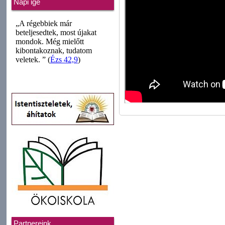
Napi ige
Partnereink