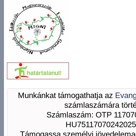
Munkánkat támogathatja az
Evang
számlaszámára törté
Számlaszám: OTP 117070
HU75117070242025
Támogassa személyi jövedelemad