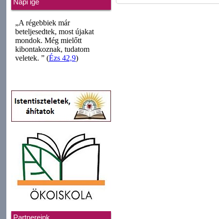
Napi ige
Partnereink