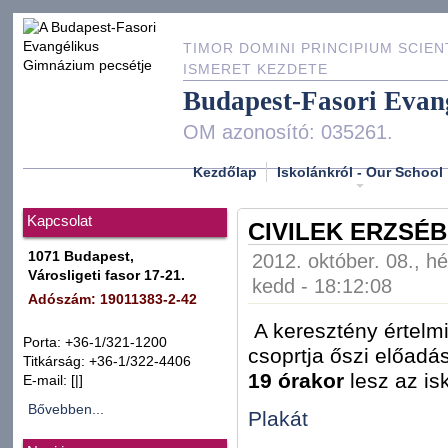
TIMOR DOMINI PRINCIPIUM SCIEN
ISMERET KEZDETE
Budapest-Fasori Evan
OM azonosító: 035261.
Kezdőlap
Iskolánkról - Our School
Kapcsolat
CIVILEK ERZSÉ
1071 Budapest,
2012. október. 08., hé
Városligeti fasor 17-21.
kedd - 18:12:08
Adószám: 19011383-2-42
A keresztény értelm
Porta: +36-1/321-1200
csoprtja őszi előadá
Titkárság: +36-1/322-4406
19 órakor
lesz az is
E-mail:
[|]
Bővebben...
Plakát