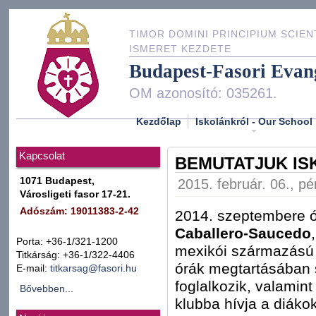
TIMOR DOMINI PRINCIPIUM SCIEN
ISMERET KEZDETE
Budapest-Fasori Evan
OM azonosító: 035261.
Kezdőlap
Iskolánkról - Our School
Kapcsolat
BEMUTATJUK IS
1071 Budapest,
2015. február. 06., pé
Városligeti fasor 17-21.
Adószám: 19011383-2-42
2014. szeptembere ót
Caballero-Saucedo
Porta: +36-1/321-1200
mexikói származású ö
Titkárság: +36-1/322-4406
órák megtartásában s
E-mail:
titkarsag@fasori.hu
foglalkozik, valamin
Bővebben...
klubba hívja a diáko