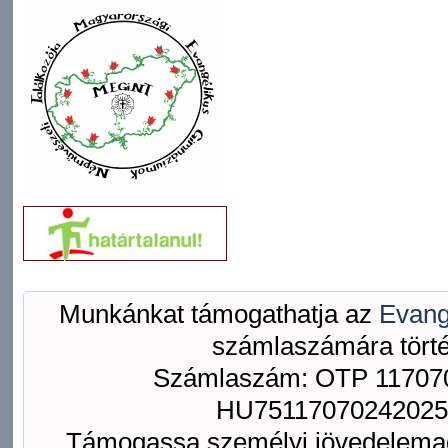
Munkánkat támogathatja az
Evang
számlaszámára törté
Számlaszám: OTP 117070
HU75117070242025
Támogassa személyi jövedelemad