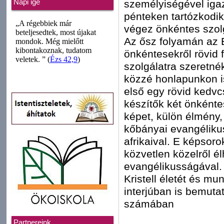
személyiségével igaz
Napi ige
pénteken tartózkodik
végez önkéntes szolg
Az ősz folyamán az 
önkéntesekről rövid 
szolgálatra szeretné
közzé honlapunkon is
első egy rövid kedvc
készítők két önkénte
képet, külön élmény
kőbányai evangélikus
afrikaival. E képsoro
közvetlen közelről él
evangélikusságával.
Kristell életét és m
interjúban is bemuta
számában
Partnereink