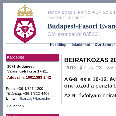
TIMOR DOMINI PRINCIPIUM SCIEN
ISMERET KEZDETE
Budapest-Fasori Evan
OM azonosító: 035261.
Kezdőlap
Iskolánkról - Our School
Kapcsolat
BEIRATKOZÁS 2
1071 Budapest,
2013. június. 23., vas
Városligeti fasor 17-21.
Adószám: 19011383-2-42
A
6-8
. és a
10-12
. é
óra
között a pénztár
Porta: +36-1/321-1200
Titkárság: +36-1/322-4406
Az
9
. évfolyam beir
E-mail:
titkarsag@fasori.hu
Bővebben...