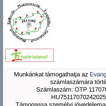
Munkánkat támogathatja az
Evang
számlaszámára törté
Számlaszám: OTP 117070
HU75117070242025
Támogassa személyi jövedelemad