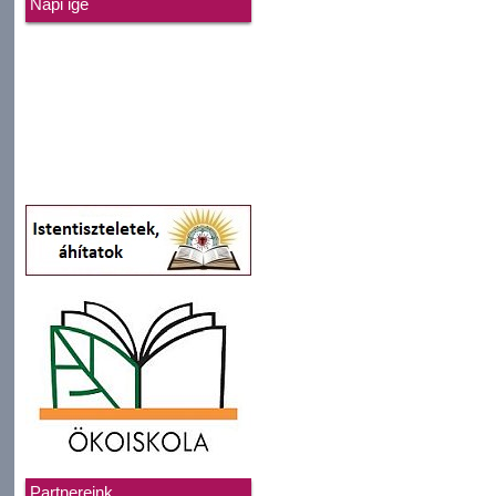
Napi ige
Partnereink