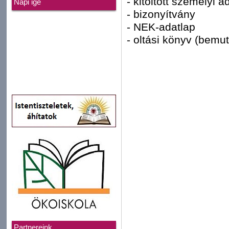
- kitöltött személyi a
Napi ige
- bizonyítvány
- NEK-adatlap
- oltási könyv (bemu
Partnereink