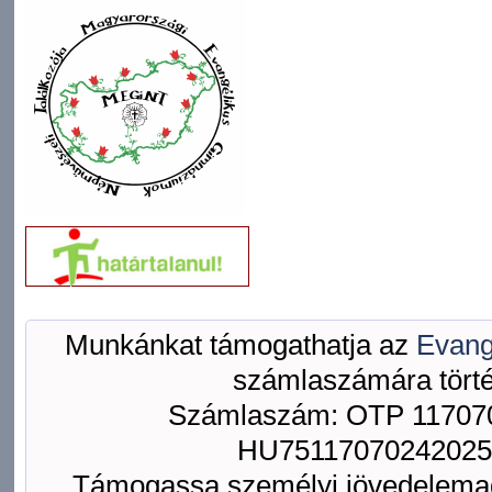
Munkánkat támogathatja az
Evang
számlaszámára törté
Számlaszám: OTP 117070
HU75117070242025
Támogassa személyi jövedelemad