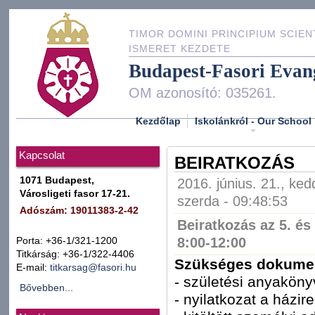
TIMOR DOMINI PRINCIPIUM SCIEN
ISMERET KEZDETE
Budapest-Fasori Evan
OM azonosító: 035261.
Kezdőlap
Iskolánkról - Our School
Kapcsolat
BEIRATKOZÁS
1071 Budapest,
2016. június. 21., ked
Városligeti fasor 17-21.
szerda - 09:48:53
Adószám: 19011383-2-42
Beiratkozás az 5. és
8:00-12:00
Porta: +36-1/321-1200
Titkárság: +36-1/322-4406
Szükséges dokume
E-mail:
titkarsag@fasori.hu
- születési anyaköny
Bővebben...
- nyilatkozat a házire