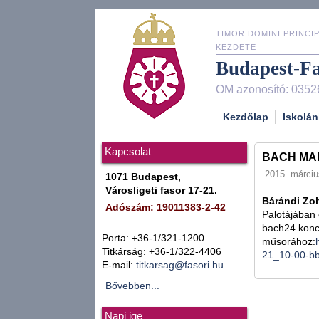
TIMOR DOMINI PRINCIP
KEZDETE
Budapest-F
OM azonosító: 0352
Kezdőlap
Iskolán
Kapcsolat
BACH MAR
2015. márciu
1071 Budapest,
Városligeti fasor 17-21.
Bárándi Zol
Adószám: 19011383-2-42
Palotájában 
bach24 kon
Porta: +36-1/321-1200
műsorához:
Titkárság: +36-1/322-4406
21_10-00-b
E-mail:
titkarsag@fasori.hu
Bővebben...
Napi ige