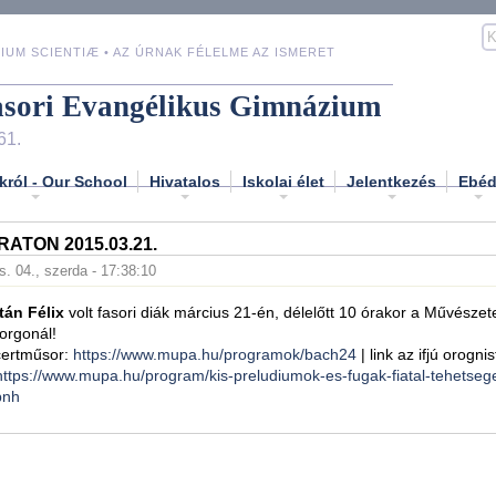
IUM SCIENTIÆ • AZ ÚRNAK FÉLELME AZ ISMERET
asori Evangélikus Gimnázium
61.
król - Our School
Hivatalos
Iskolai élet
Jelentkezés
Ebé
ATON 2015.03.21.
s. 04., szerda - 17:38:10
tán Félix
volt fasori diák március 21-én, délelőtt 10 órakor a Művészet
orgonál!
certműsor:
https://www.mupa.hu/programok/bach24
| link az ifjú orogni
https://www.mupa.hu/program/kis-preludiumok-es-fugak-fiatal-tehetse
bnh