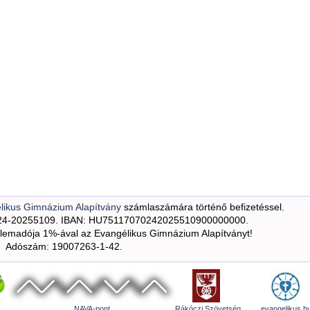
likus Gimnázium Alapítvány
számlaszámára történő befizetéssel.
24-20255109. IBAN: HU75117070242025510900000000.
emadója 1%-ával az Evangélikus Gimnázium Alapítványt!
Adószám: 19007263-1-42.
NAVA-pont
Rákóczi Szövetség
evangelikus.h