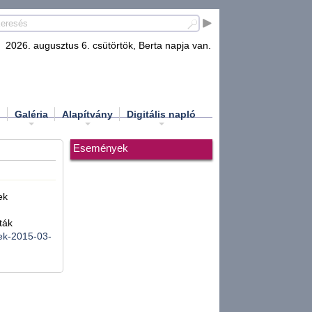
2026. augusztus 6. csütörtök, Berta napja van.
d
Galéria
Alapítvány
Digitális napló
Események
ek
sták
gek-2015-03-