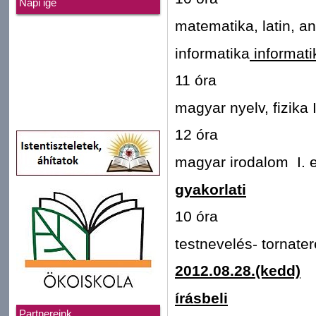
Napi ige
matematika, latin, a
informatika
informati
11 óra
magyar nyelv, fizika
12 óra
magyar irodalom I. 
gyakorlati
10 óra
testnevelés- tornate
2012.08.28.(kedd)
írásbeli
Partnereink