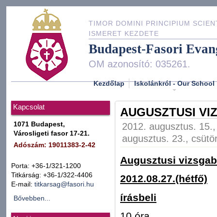
TIMOR DOMINI PRINCIPIUM SCIEN
ISMERET KEZDETE
Budapest-Fasori Evan
OM azonosító: 035261.
Kezdőlap
Iskolánkról - Our School
Kapcsolat
AUGUSZTUSI VI
1071 Budapest,
2012. augusztus. 15.,
Városligeti fasor 17-21.
augusztus. 23., csütö
Adószám: 19011383-2-42
Augusztusi vizsga
Porta: +36-1/321-1200
Titkárság: +36-1/322-4406
2012.08.27.(hétfő)
E-mail:
titkarsag@fasori.hu
írásbeli
Bővebben...
10 óra