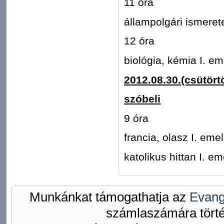
11 óra
állampolgári ismeret
12 óra
biológia, kémia I. e
2012.08.30.(csütört
szóbeli
9 óra
francia, olasz I. em
katolikus hittan I. e
Munkánkat támogathatja az
Evang
számlaszámára törté