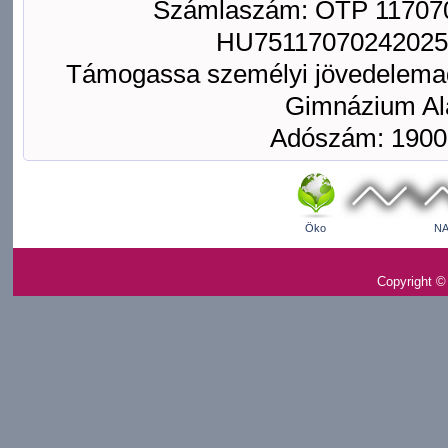
Számlaszám: OTP 117070
HU75117070242025
Támogassa személyi jövedelemad
Gimnázium Ala
Adószám: 1900
Öko
NA
Copyright ©