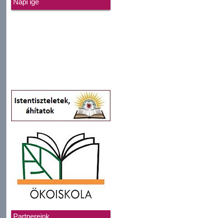
Napi ige
Partnereink