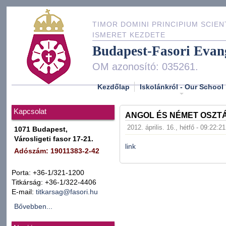
TIMOR DOMINI PRINCIPIUM SCIEN
ISMERET KEZDETE
Budapest-Fasori Evan
OM azonosító: 035261.
Kezdőlap
Iskolánkról - Our School
Kapcsolat
ANGOL ÉS NÉMET OSZT
2012. április. 16., hétfő - 09:22:21
1071 Budapest,
Városligeti fasor 17-21.
link
Adószám: 19011383-2-42
Porta: +36-1/321-1200
Titkárság: +36-1/322-4406
E-mail:
titkarsag@fasori.hu
Bővebben...