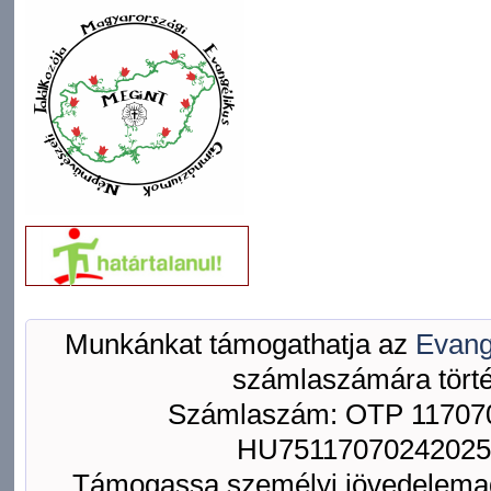
Munkánkat támogathatja az
Evang
számlaszámára törté
Számlaszám: OTP 117070
HU75117070242025
Támogassa személyi jövedelemad