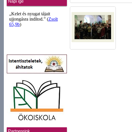
Napi ige
Partnereink