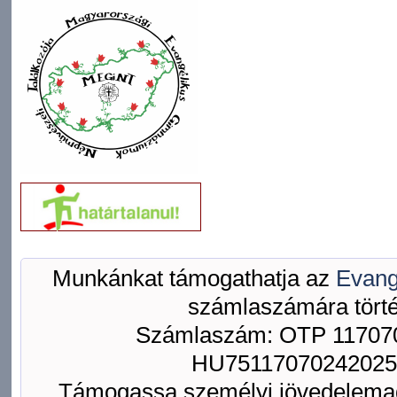
Munkánkat támogathatja az
Evang
számlaszámára törté
Számlaszám: OTP 117070
HU75117070242025
Támogassa személyi jövedelemad