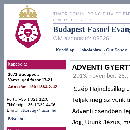
TIMOR DOMINI PRINCIPIUM SCIEN
ISMERET KEZDETE
Budapest-Fasori Evan
OM azonosító: 035261.
Kezdőlap
Iskolánkról - Our School
Kapcsolat
ÁDVENTI GYERT
1071 Budapest,
2013. november. 28., 
Városligeti fasor 17-21.
Adószám: 19011383-2-42
Szép Hajnalcsillag J
Teljék meg szívünk t
Porta: +36-1/321-1200
Titkárság: +36-1/322-4406
Ádventi csendben té
E-mail:
titkarsag@fasori.hu
Bővebben...
Jöjj, Urunk Jézus, m