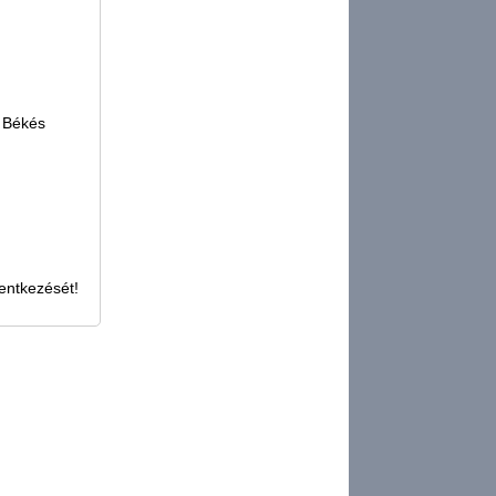
- Békés
entkezését!