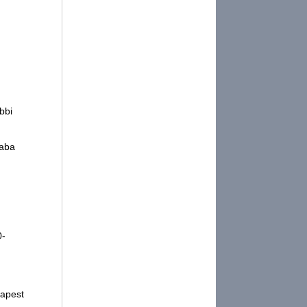
bbi
saba
0-
dapest