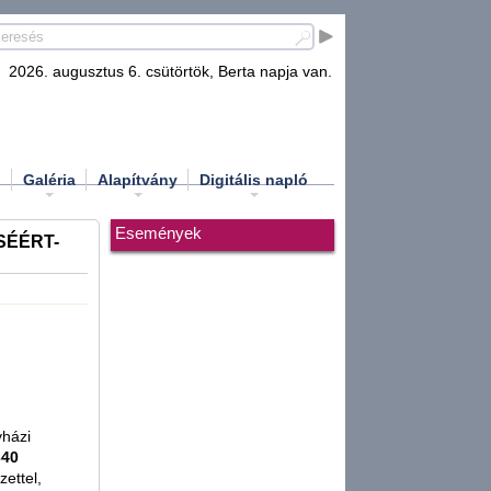
2026. augusztus 6. csütörtök, Berta napja van.
d
Galéria
Alapítvány
Digitális napló
Események
SÉÉRT-
yházi
340
zettel,