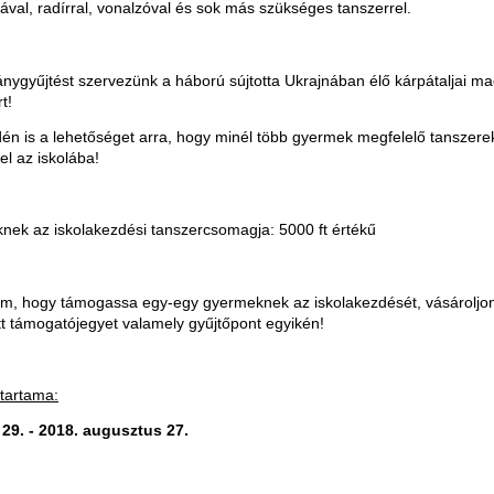
ával, radírral, vonalzóval és sok más szükséges tanszerrel.
ygyűjtést szervezünk a háború sújtotta Ukrajnában élő kárpátaljai m
t!
én is a lehetőséget arra, hogy minél több gyermek megfelelő tanszere
el az iskolába!
nek az iskolakezdési tanszercsomagja: 5000 ft értékű
tom, hogy támogassa egy-egy gyermeknek az iskolakezdését, vásároljo
t támogatójegyet valamely gyűjtőpont egyikén!
őtartama:
 29. - 2018. augusztus 27.