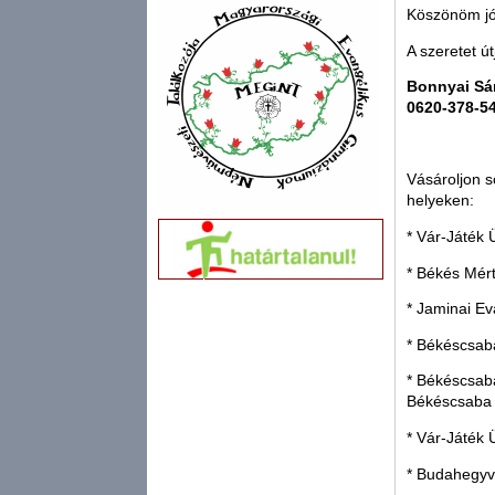
Köszönöm jó
A szeretet út
Bonnyai S
0620-378-5
Vásároljon s
helyeken:
* Vár-Játék 
* Békés Mért
* Jaminai Ev
* Békéscsab
* Békéscsab
Békéscsaba
* Vár-Játék 
* Budahegyv