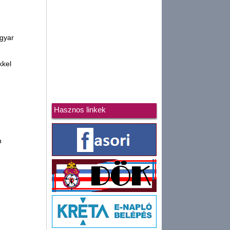
agyar
kkel
Hasznos linkek
n