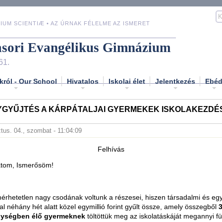
IUM SCIENTIÆ • AZ ÚRNAK FÉLELME AZ ISMERET
asori Evangélikus Gimnázium
61.
król - Our School
Hivatalos
Iskolai élet
Jelentkezés
Ebé
GYŰJTÉS A KÁRPÁTALJAI GYERMEKEK ISKOLAKEZDÉ
tus. 04., szombat - 11:04:09
Felhívás
tom, Ismerősöm!
érhetetlen nagy csodának voltunk a részesei, hiszen társadalmi és eg
l néhány hét alatt közel egymillió forint gyűlt össze, amely összegből
ységben élő gyermeknek
töltöttük meg az iskolatáskáját megannyi fü