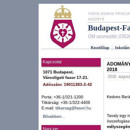
TIMOR DOMINI PRINCIP
KEZDETE
Budapest-F
OM azonosító: 0352
Kezdőlap
Iskolán
Kapcsolat
ADOMÁNY
2018
1071 Budapest,
2018. augusz
Városligeti fasor 17-21.
Adószám: 19011383-2-42
Kedves Bará
Porta: +36-1/321-1200
Titkárság: +36-1/322-4406
E-mail:
titkarsag@fasori.hu
Tavaly egy m
Bővebben...
összefogássa
mélyszegén
Napi ige