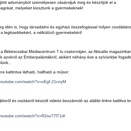
tött adományból személyesen vásároljuk meg és készítjük el a
agokat, melyeket kiosztunk a gyermekeknek!
 idén is, hogy társadalmi és egyházi összefogással milyen csodálato
 a legkisebbekért, a nélkülöző gyermekekért!
 a Békéscsabai Médiacentrum 7.tv csatornáján, az Aktuális magazinba
k azokról az Emberpalántákról, akikért néhány éve a szívünkbe fogadtu
elünk...
kre kattintva látható, hallható a műsor:
.youtube.com/watch?v=oEgf-21cnyM
jtésről és osztásról készült videós beszámoló az alábbi linkre kattitva t
.youtube.com/watch?v=R2su77lT1dI