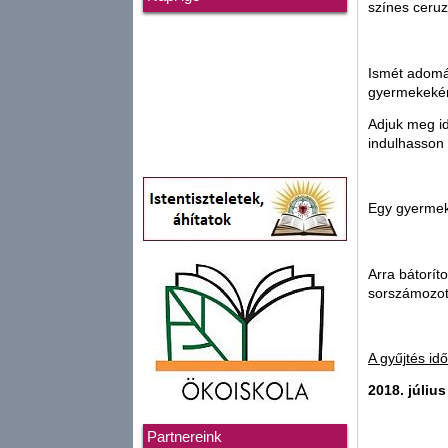
színes ceruz
Ismét adomán
gyermekekér
Adjuk meg id
indulhasson 
Egy gyermek
Arra bátorí
sorszámozot
A gyűjtés id
2018. július
Partnereink