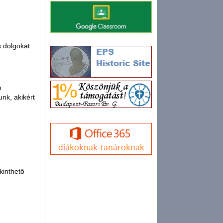
s dolgokat
n
nk, akikért
ekinthető