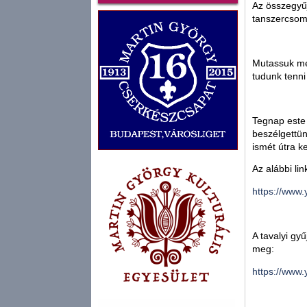
Az összegyűj
tanszercsom
Mutassuk meg
tudunk tenni
Tegnap este
beszélgettün
ismét útra k
Az alábbi lin
https://www
A tavalyi gyű
meg:
https://www