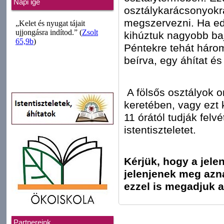
Napi ige
osztálykarácsonyokra
megszervezni. Ha e
kihúztuk nagyobb baj
Péntekre tehát három
beírva, egy áhítat és
A fölsős osztályok o
keretében, vagy ezt
11 órától tudják felv
istentiszteletet.
Kérjük, hogy a jele
jelenjenek meg azn
ezzel is megadjuk a
Partnereink