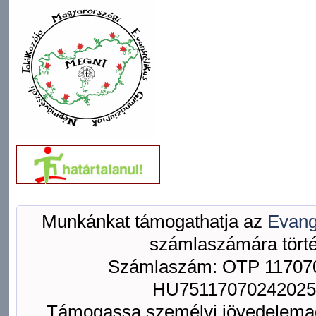
Munkánkat támogathatja az
Evang
számlaszámára törté
Számlaszám: OTP 117070
HU75117070242025
Támogassa személyi jövedelemad