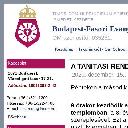
TIMOR DOMINI PRINCIPIUM SCIEN
ISMERET KEZDETE
Budapest-Fasori Evan
OM azonosító: 035261.
Kezdőlap
Iskolánkról - Our School
Kapcsolat
A TANÍTÁSI REND
1071 Budapest,
2020. december. 15., 
Városligeti fasor 17-21.
Adószám: 19011383-2-42
Pénteken a második ó
Porta: +36-1/321-1200
Titkárság: +36-1/322-4406
9 órakor kezdődik a
E-mail:
titkarsag@fasori.hu
templomban
, a 8. 
Bővebben...
szereplésével. Ezt a 
osztálytermében. Ezu