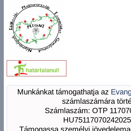
Munkánkat támogathatja az
Evang
számlaszámára törté
Számlaszám: OTP 117070
HU75117070242025
Támogassa személyi jövedelemad