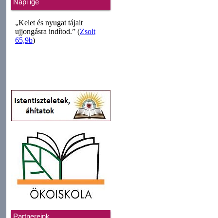
Napi ige
Partnereink