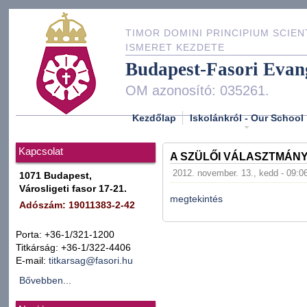
TIMOR DOMINI PRINCIPIUM SCIEN
ISMERET KEZDETE
Budapest-Fasori Evan
OM azonosító: 035261.
Kezdőlap
Iskolánkról - Our School
Kapcsolat
A SZÜLŐI VÁLASZTMÁN
2012. november. 13., kedd - 09:0
1071 Budapest,
Városligeti fasor 17-21.
megtekintés
Adószám: 19011383-2-42
Porta: +36-1/321-1200
Titkárság: +36-1/322-4406
E-mail:
titkarsag@fasori.hu
Bővebben...