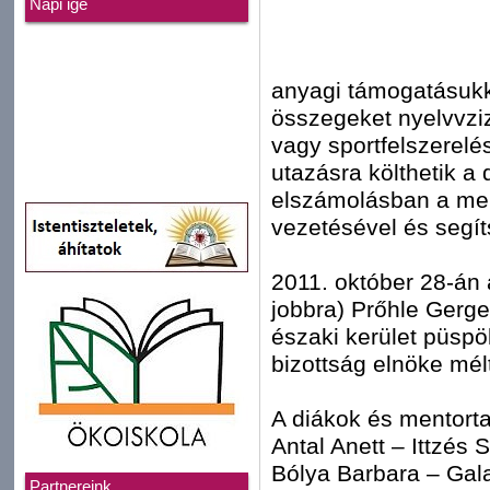
Napi ige
anyagi támogatásukkal
összegeket nyelvvzi
vagy sportfelszerelé
utazásra költhetik a
elszámolásban a men
vezetésével és segít
2011. október 28-án 
jobbra) Prőhle Gerge
északi kerület püspö
bizottság elnöke mél
A diákok és mentorta
Antal Anett – Ittzés S
Bólya Barbara – Ga
Partnereink