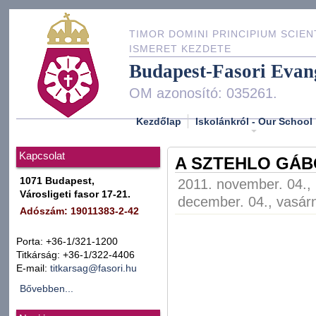
TIMOR DOMINI PRINCIPIUM SCIEN
ISMERET KEZDETE
Budapest-Fasori Evan
OM azonosító: 035261.
Kezdőlap
Iskolánkról - Our School
Kapcsolat
A SZTEHLO GÁB
1071 Budapest,
2011. november. 04., 
Városligeti fasor 17-21.
december. 04., vasár
Adószám: 19011383-2-42
Porta: +36-1/321-1200
Titkárság: +36-1/322-4406
E-mail:
titkarsag@fasori.hu
Bővebben...