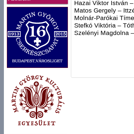
Hazai Viktor István 
Matos Gergely – Ittzé
Molnár-Parókai Tímea
Stefkó Viktória – Tóth
Szelényi Magdolna 