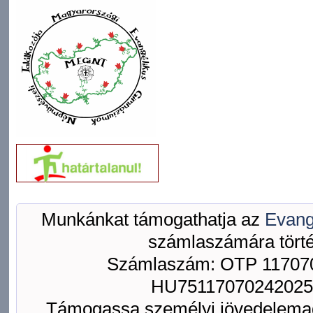
Munkánkat támogathatja az
Evang
számlaszámára törté
Számlaszám: OTP 117070
HU75117070242025
Támogassa személyi jövedelemad