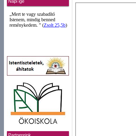
Napi ige
Partnereink