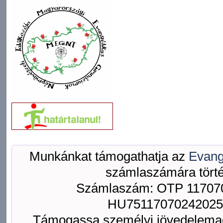
Munkánkat támogathatja az
Evang
számlaszámára törté
Számlaszám: OTP 117070
HU75117070242025
Támogassa személyi jövedelemad