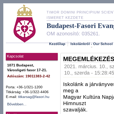
TIMOR DOMINI PRINCIPIUM SCIEN
ISMERET KEZDETE
Budapest-Fasori Evan
OM azonosító: 035261.
Kezdőlap
Iskolánkról - Our School
Kapcsolat
MEGEMLÉKEZÉS
1071 Budapest,
2021. március. 10., s
Városligeti fasor 17-21.
10., szerda - 15:28:4
Adószám: 19011383-2-42
Iskolánk a járványv
Porta: +36-1/321-1200
meg a
Titkárság: +36-1/322-4406
Magyar Kultúra Napjá
E-mail:
titkarsag@fasori.hu
Himnuszt
Bővebben...
szavalják.