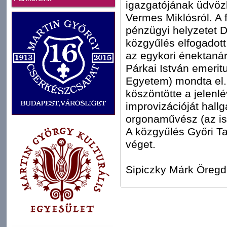
igazgatójának üdvöz
Vermes Miklósról. A f
pénzügyi helyzetet D
közgyűlés elfogadott
az egykori énektanár
Párkai István emerit
Egyetem) mondta el. 
köszöntötte a jelenl
improvizációját hall
orgonaművész (az isk
A közgyűlés Győri T
véget.
Sipiczky Márk Öregdi