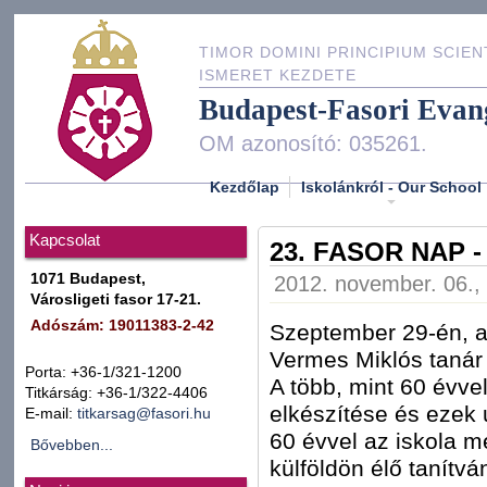
TIMOR DOMINI PRINCIPIUM SCIEN
ISMERET KEZDETE
Budapest-Fasori Evan
OM azonosító: 035261.
Kezdőlap
Iskolánkról - Our School
Kapcsolat
23. FASOR NAP 
1071 Budapest,
2012. november. 06., 
Városligeti fasor 17-21.
Adószám: 19011383-2-42
Szeptember 29-én, a
Vermes Miklós tanár 
Porta: +36-1/321-1200
A több, mint 60 évvel
Titkárság: +36-1/322-4406
elkészítése és ezek 
E-mail:
titkarsag@fasori.hu
60 évvel az iskola m
Bővebben...
külföldön élő tanítv