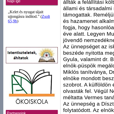
állták a felállítási k
Napi ige
állami és társadalmi
támogattak. Reméljük
és hazamenet alkalmá
fogja, hogy hasonlóan
éve alatt. Legyen Mu
jövendő nemzedékn
Az ünnepséget az is
beszéde nyitotta meg
Gyula, valamint dr. 
elnök-püspök megáld
Miklós tanítványa, D
elnöke mondott besz
szobrot. A külföldön
olvasták fel. Végül 
méltatta Vermes tan
Az ünnepség a Dísz
folytatódott. Az elnö
Partnereink