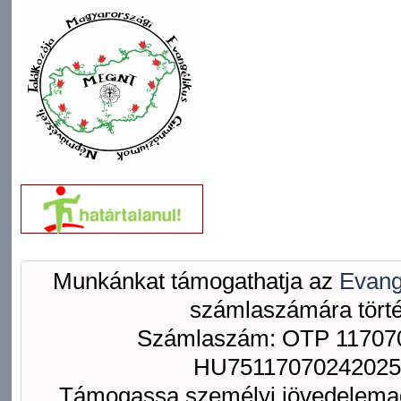
Munkánkat támogathatja az
Evang
számlaszámára törté
Számlaszám: OTP 117070
HU75117070242025
Támogassa személyi jövedelemad