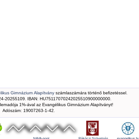
likus Gimnázium Alapítvány
számlaszámára történő befizetéssel.
24-20255109. IBAN: HU75117070242025510900000000.
emadója 1%-ával az Evangélikus Gimnázium Alapítványt!
Adószám: 19007263-1-42.
NAVA-pont
Rákóczi Szövetség
evangelikus.h