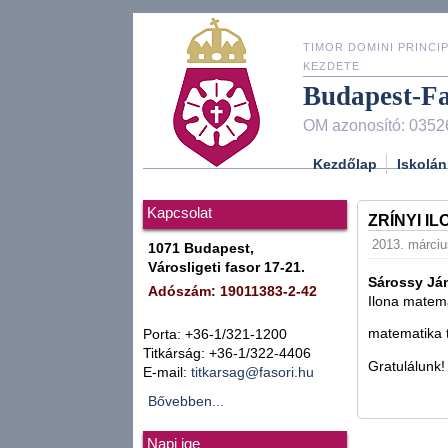
TIMOR DOMINI PRINCIP
KEZDETE
Budapest-F
OM azonosító: 0352
Kezdőlap
Iskolán
Kapcsolat
ZRÍNYI I
2013. márciu
1071 Budapest,
Városligeti fasor 17-21.
Sárossy Já
Adószám: 19011383-2-42
Ilona matemat
matematika 
Porta: +36-1/321-1200
Titkárság: +36-1/322-4406
Gratulálunk!
E-mail:
titkarsag@fasori.hu
Bővebben...
Napi ige