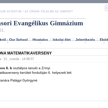
IUM SCIENTIÆ • AZ ÚRNAK FÉLELME AZ ISMERET
asori Evangélikus Gimnázium
61.
król - Our School
Hivatalos
Iskolai élet
Jelentkezés
Ebé
LONA MATEMATIKAVERSENY
s. 13., szerda - 14:08:57
nos 6. b
osztályos tanuló a Zrínyi
ikaverseny kerületi fordulóján 6. helyezett lett.
tanára Palágyi Györgyné