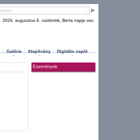
2026. augusztus 6. csütörtök, Berta napja van.
d
Galéria
Alapítvány
Digitális napló
Események