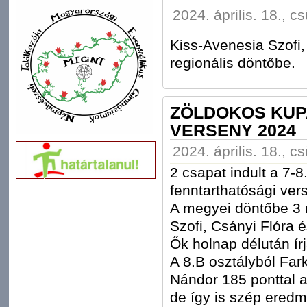
2024. április. 18., c
Kiss-Avenesia Szofi, 
regionális döntőbe.
ZÖLDOKOS KUP
VERSENY 2024
2024. április. 18., c
2 csapat indult a 7-
fenntarthatósági ver
A megyei döntőbe 3 n
Szofi, Csányi Flóra é
Ők holnap délután írj
A 8.B osztályból Fa
Nándor 185 ponttal a 
de így is szép eredm