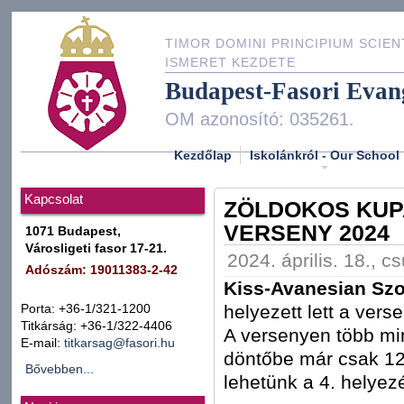
TIMOR DOMINI PRINCIPIUM SCIEN
ISMERET KEZDETE
Budapest-Fasori Evan
OM azonosító: 035261.
Kezdőlap
Iskolánkról - Our School
Kapcsolat
ZÖLDOKOS KUP
VERSENY 2024
1071 Budapest,
Városligeti fasor 17-21.
2024. április. 18., c
Adószám: 19011383-2-42
Kiss-Avanesian Szof
helyezett lett a vers
Porta: +36-1/321-1200
Titkárság: +36-1/322-4406
A versenyen több min
E-mail:
titkarsag@fasori.hu
döntőbe már csak 12
Bővebben...
lehetünk a 4. helyez