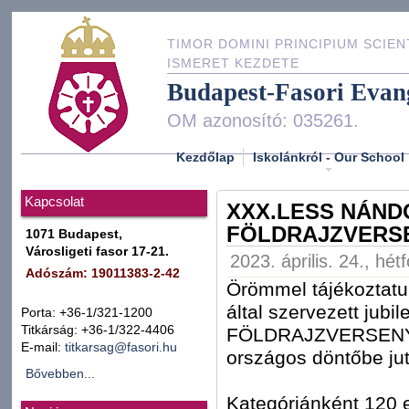
TIMOR DOMINI PRINCIPIUM SCIEN
ISMERET KEZDETE
Budapest-Fasori Evan
OM azonosító: 035261.
Kezdőlap
Iskolánkról - Our School
Kapcsolat
XXX.LESS NÁN
FÖLDRAJZVERS
1071 Budapest,
Városligeti fasor 17-21.
2023. április. 24., hét
Adószám: 19011383-2-42
Örömmel tájékoztatu
által szervezett j
Porta: +36-1/321-1200
Titkárság: +36-1/322-4406
FÖLDRAJZVERSENYEN 
E-mail:
titkarsag@fasori.hu
országos döntőbe jut
Bővebben...
Kategóriánként 120 e