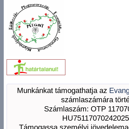
Munkánkat támogathatja az
Evang
számlaszámára törté
Számlaszám: OTP 117070
HU75117070242025
Támogassa személyi jövedelemad