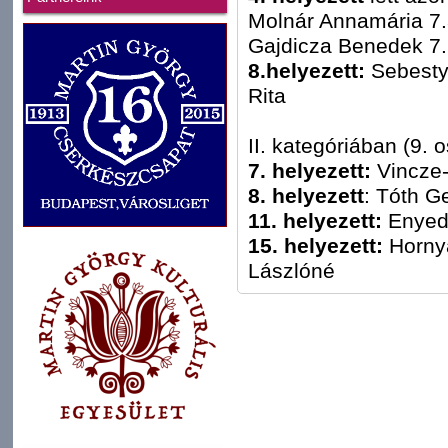
Molnár Annamária 7
Gajdicza Benedek 7
8.helyezett:
Sebestyé
Rita
II. kategóriában (9. 
7. helyezett:
Vincze-
8. helyezett
: Tóth Ge
11. helyezett:
Enyed
15. helyezett:
Hornyá
Lászlóné