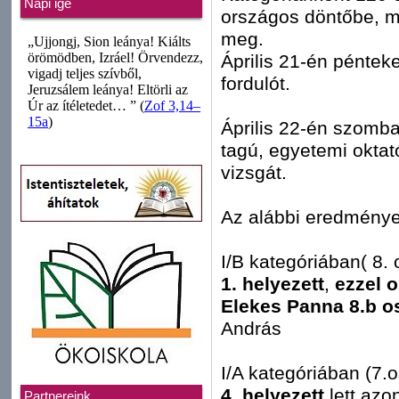
Napi ige
országos döntőbe, m
meg.
Április 21-én pénteke
fordulót.
Április 22-én szomba
tagú, egyetemi oktató
vizsgát.
Az alábbi eredménye
I/B kategóriában( 8. 
1. helyezett
,
ezzel o
Elekes Panna 8.b o
András
I/A kategóriában (7.
4. helyezett
lett az
Partnereink