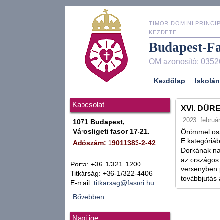
TIMOR DOMINI PRINCIP
KEZDETE
Budapest-F
OM azonosító: 0352
Kezdőlap
Iskolán
Kapcsolat
XVI. DÜR
2023. február
1071 Budapest,
Városligeti fasor 17-21.
Örömmel osz
E kategóriáb
Adószám: 19011383-2-42
Dorkának nag
az országos 
Porta: +36-1/321-1200
versenyben p
Titkárság: +36-1/322-4406
továbbjutás a
E-mail:
titkarsag@fasori.hu
Bővebben...
Napi ige