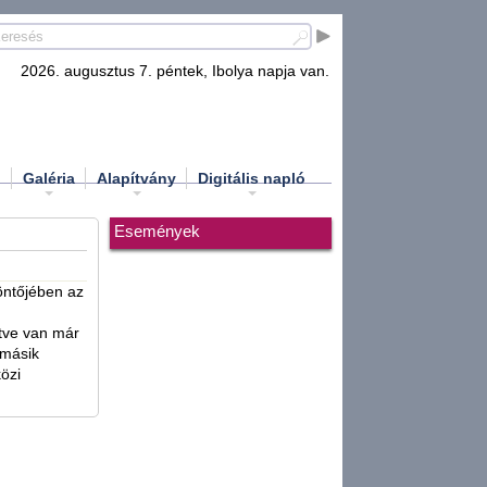
2026. augusztus 7. péntek, Ibolya napja van.
d
Galéria
Alapítvány
Digitális napló
Események
öntőjében az
etve van már
 másik
özi