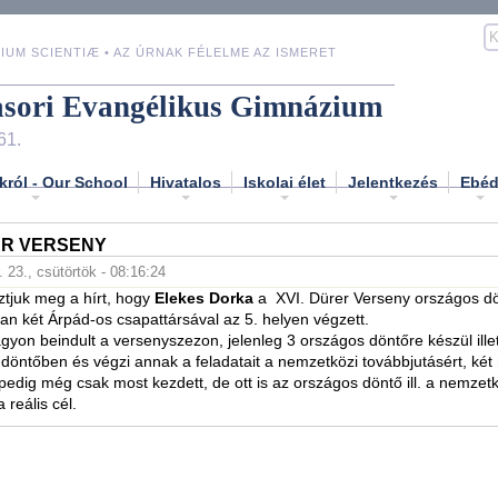
IUM SCIENTIÆ • AZ ÚRNAK FÉLELME AZ ISMERET
asori Evangélikus Gimnázium
61.
król - Our School
Hivatalos
Iskolai élet
Jelentkezés
Ebé
ER VERSENY
. 23., csütörtök - 08:16:24
tjuk meg a hírt, hogy
Elekes Dorka
a XVI. Dürer Verseny országos d
an két Árpád-os csapattársával az 5. helyen végzett.
yon beindult a versenyszezon, jelenleg 3 országos döntőre készül ill
döntőben és végzi annak a feladatait a nemzetközi továbbjutásért, két
edig még csak most kezdett, de ott is az országos döntő ill. a nemzetk
 reális cél.