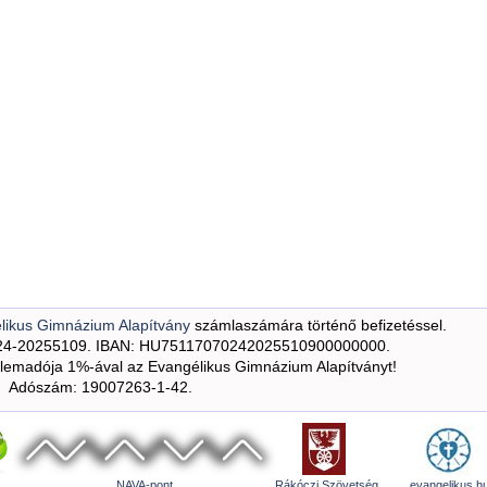
likus Gimnázium Alapítvány
számlaszámára történő befizetéssel.
24-20255109. IBAN: HU75117070242025510900000000.
emadója 1%-ával az Evangélikus Gimnázium Alapítványt!
Adószám: 19007263-1-42.
NAVA-pont
Rákóczi Szövetség
evangelikus.h