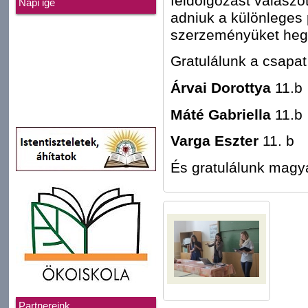
feldolgozást válaszot
Napi ige
adniuk a különleges 
szerzeményüket hege
Gratulálunk a csapat
Árvai Dorottya
11.b
Máté Gabriella
11.b
Varga Eszter
11. b
És gratulálunk magy
Partnereink