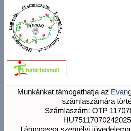
Munkánkat támogathatja az
Evang
számlaszámára törté
Számlaszám: OTP 117070
HU75117070242025
Támogassa személyi jövedelemad