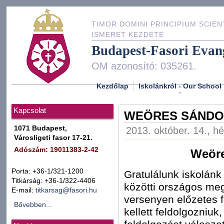
TIMOR DOMINI PRINCIPIUM SCIEN
ISMERET KEZDETE
Budapest-Fasori Evan
OM azonosító: 035261.
Kezdőlap
Iskolánkról - Our School
Kapcsolat
WEÖRES SÁNDOR
1071 Budapest,
2013. október. 14., hé
Városligeti fasor 17-21.
Adószám: 19011383-2-42
Weöre
Porta: +36-1/321-1200
Gratulálunk iskolánk
Titkárság: +36-1/322-4406
közötti országos meg
E-mail:
titkarsag@fasori.hu
versenyen előzetes 
Bővebben...
kellett feldolgozniuk