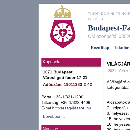
TIMOR DOMINI PRINCIP
KEZDETE
Budapest-F
OM azonosító: 0352
Kezdőlap
Iskolán
Kapcsolat
VILÁGJÁ
2021. június.
1071 Budapest,
Városligeti fasor 17-21.
A Világjáró 
Adószám: 19011383-2-42
kategóriába
Porta: +36-1/321-1200
A csapatok 
Titkárság: +36-1/322-4406
7. helyezés: 
E-mail:
titkarsag@fasori.hu
8. helyezés:
Bővebben...
15. helyezés
18. helyezés
Napi ige
20. helyezés