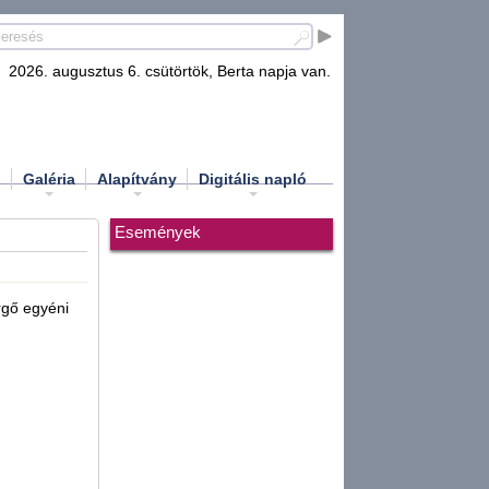
2026. augusztus 6. csütörtök, Berta napja van.
d
Galéria
Alapítvány
Digitális napló
Események
rgő egyéni