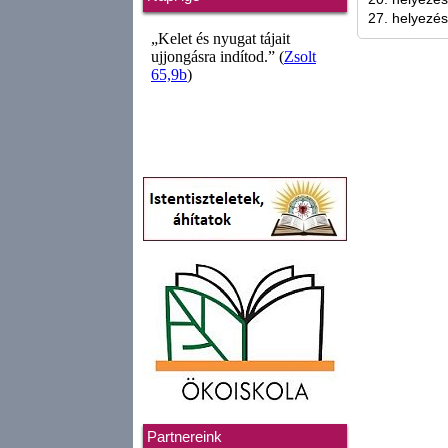
27. helyezé
Partnereink