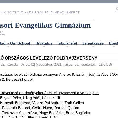
IUM SCIENTIÆ • AZ ÚRNAK FÉLELME AZ ISMERET
asori Evangélikus Gimnázium
61.
król - Our School
Hivatalos
Iskolai élet
Jelentkezés
Ebé
RÓ ORSZÁGOS LEVELEZŐ FÖLDRAJZVERSENY
 02., szerda - 07:58:42
| Módosítva: 2021. június. 03., csütörtök - 12:34:55
országos levelező földrajzversenyen Andree Krisztián (5.b) ás Albert Ge
n
2. helyezést
ért el.
a következő eredményeket érték el ugyanezen a versenyen:
Enyedi Réka, Liling Adél, Lőrincz Lili
 Hornyák Boldizsár, Vincze-Pál András, Tóth Gellért
: Polecsák Botond, Győrfi Huba, Dorrian Quillan
: Taskovics Anasztázia, Nagy Boglárka, Berki Boglárka
: Kovács Zsófia, Ebers-Újvári Sofia