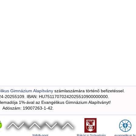
likus Gimnázium Alapítvány
számlaszámára történő befizetéssel.
24-20255109. IBAN: HU75117070242025510900000000.
emadója 1%-ával az Evangélikus Gimnázium Alapítványt!
Adószám: 19007263-1-42.
NAVA-pont
Rákóczi Szövetség
evangelikus.h