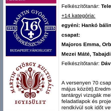
Felkészítőtanár:
Tel
+14 kategória:
egyéni: Hankó bálin
csapat:
Majoros Emma, Orb
Mezei Máté, Tabajd
Felkészítőtanár:
Dáv
A versenyen 70 csapat
május között).Eredmé
tantárgyi vizsgák mel
feladatlapok és proj
rendkívül sok időt ve