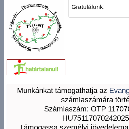
Gratulálunk!
Munkánkat támogathatja az
Evang
számlaszámára törté
Számlaszám: OTP 117070
HU75117070242025
Támogassa személyi jövedelemad