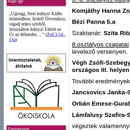
Napi ige
Komjáthy Hanna Zo
Bézi Panna 5.a
Szaktanár:
Szita Rit
8.osztályos csapatai
levelező versenyen.
Végh Zsófi-Szebegy
országos III. helyen
További eredmények
Jancsovics Janka-Szi
Orbán Emese-Gurab
Lámfalusy Szafira-
végeztek valamennyi
Partnereink