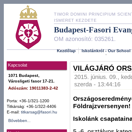
TIMOR DOMINI PRINCIPIUM SCIEN
ISMERET KEZDETE
Budapest-Fasori Evan
OM azonosító: 035261.
Kezdőlap
Iskolánkról - Our School
Kapcsolat
VILÁGJÁRÓ OR
1071 Budapest,
2015. június. 09., ked
Városligeti fasor 17-21.
szerda - 13:44:16
Adószám: 19011383-2-42
Országoseredmények
Porta: +36-1/321-1200
Földrajzversenyen!
Titkárság: +36-1/322-4406
E-mail:
titkarsag@fasori.hu
Iskolánk csapatain
Bővebben...
5.-6. osztályos kate