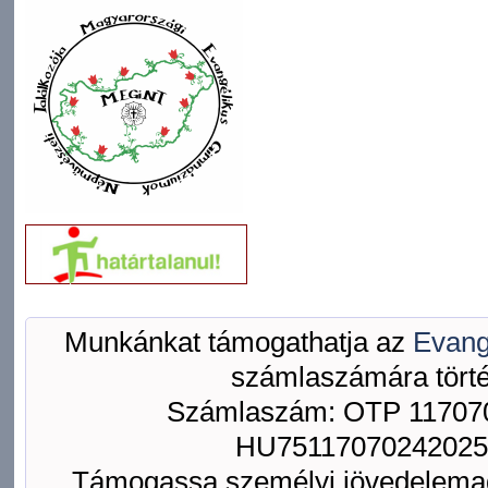
Munkánkat támogathatja az
Evang
számlaszámára törté
Számlaszám: OTP 117070
HU75117070242025
Támogassa személyi jövedelemad