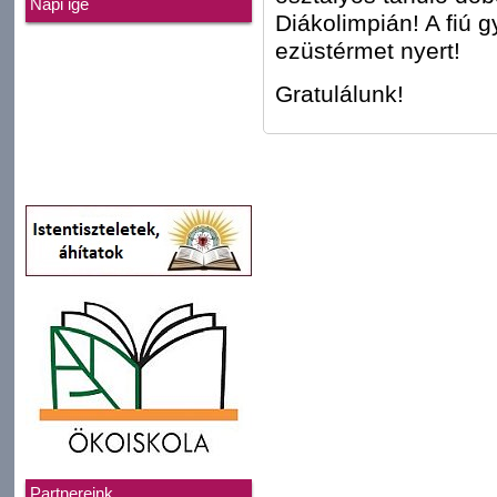
Napi ige
Diákolimpián! A fiú 
ezüstérmet nyert!
Gratulálunk!
Partnereink