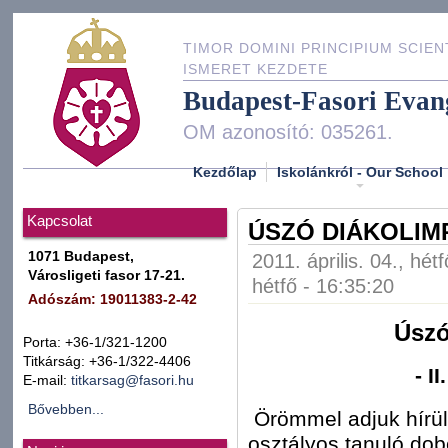
TIMOR DOMINI PRINCIPIUM SCIEN
ISMERET KEZDETE
Budapest-Fasori Evan
OM azonosító: 035261.
Kezdőlap
Iskolánkról - Our School
Kapcsolat
ÚSZÓ DIÁKOLIMP
1071 Budapest,
2011. április. 04., hét
Városligeti fasor 17-21.
hétfő - 16:35:20
Adószám: 19011383-2-42
Úszó
Porta: +36-1/321-1200
Titkárság: +36-1/322-4406
- I
E-mail:
titkarsag@fasori.hu
Bővebben...
Örömmel adjuk hírül,
osztályos tanuló dob