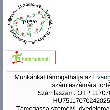
Munkánkat támogathatja az
Evang
számlaszámára törté
Számlaszám: OTP 117070
HU75117070242025
Támogassa személyi jövedelemad