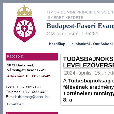
TIMOR DOMINI PRINCIPIUM SCIEN
ISMERET KEZDETE
Budapest-Fasori Evan
OM azonosító: 035261.
Kezdőlap
Iskolánkról - Our School
Kapcsolat
TUDÁSBAJNOKS
LEVELEZŐVERSE
1071 Budapest,
Városligeti fasor 17-21.
2024. április. 15., hét
Adószám: 19011383-2-42
A
Tudásbajnokság
félévének
eredmény
Porta: +36-1/321-1200
Titkárság: +36-1/322-4406
Történelem tantárg
E-mail:
titkarsag@fasori.hu
8. a
Bővebben...