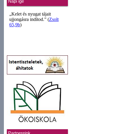
Napi ige
Partnereink