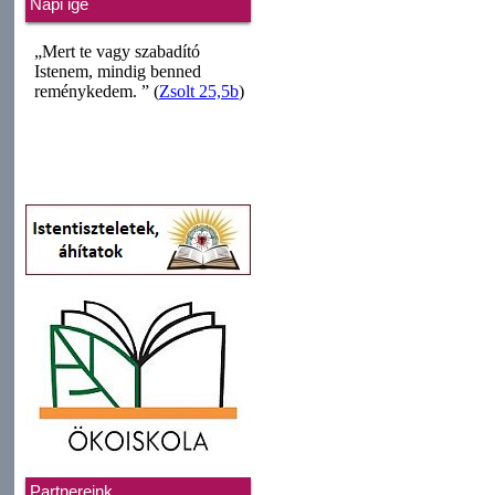
Napi ige
Partnereink