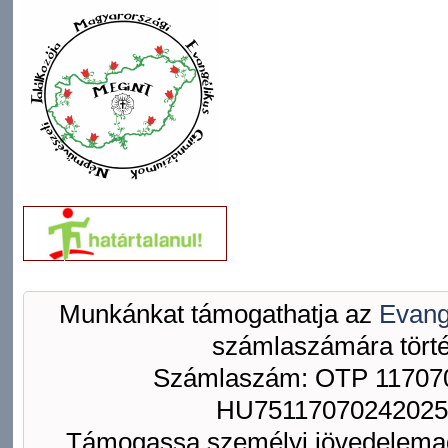
Munkánkat támogathatja az
Evang
számlaszámára törté
Számlaszám: OTP 117070
HU75117070242025
Támogassa személyi jövedelemad