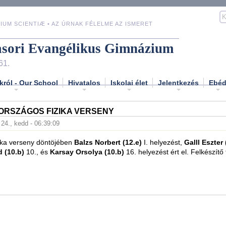
IUM SCIENTIÆ • AZ ÚRNAK FÉLELME AZ ISMERET
asori Evangélikus Gimnázium
61.
król - Our School
Hivatalos
Iskolai élet
Jelentkezés
Ebé
ORSZÁGOS FIZIKA VERSENY
. 24., kedd - 06:39:09
zika verseny döntöjében
Balzs Norbert (12.e)
I. helyezést,
Galll Eszter 
d (10.b)
10., és
Karsay Orsolya (10.b)
16. helyezést ért el. Felkészítő