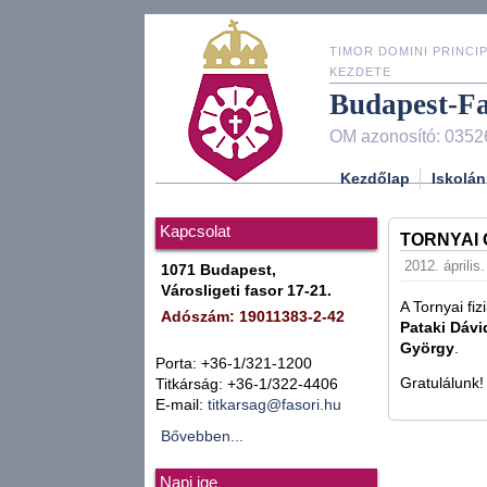
TIMOR DOMINI PRINCIP
KEZDETE
Budapest-F
OM azonosító: 0352
Kezdőlap
Iskolán
Kapcsolat
TORNYAI 
2012. április
1071 Budapest,
Városligeti fasor 17-21.
A Tornyai fi
Adószám: 19011383-2-42
Pataki Dávi
György
.
Porta: +36-1/321-1200
Gratulálunk!
Titkárság: +36-1/322-4406
E-mail:
titkarsag@fasori.hu
Bővebben...
Napi ige