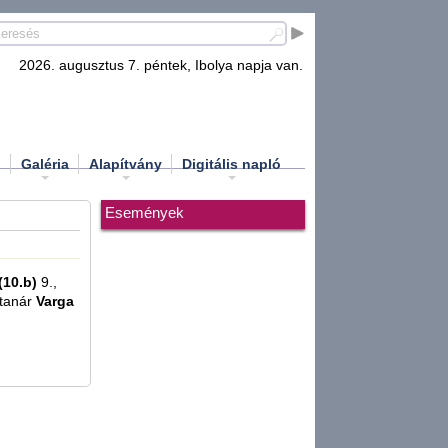
2026. augusztus 7. péntek, Ibolya napja van.
d
Galéria
Alapítvány
Digitális napló
Események
(10.b)
9.,
 tanár
Varga