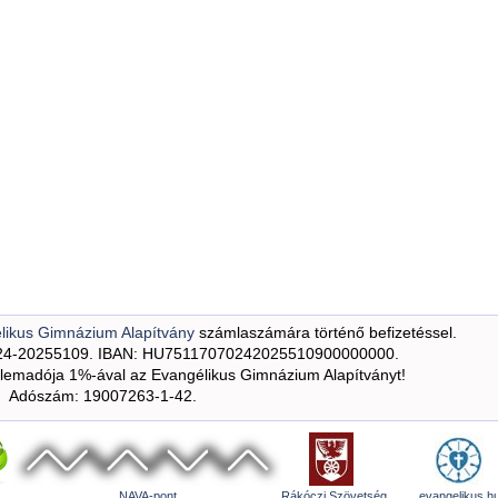
likus Gimnázium Alapítvány
számlaszámára történő befizetéssel.
24-20255109. IBAN: HU75117070242025510900000000.
emadója 1%-ával az Evangélikus Gimnázium Alapítványt!
Adószám: 19007263-1-42.
NAVA-pont
Rákóczi Szövetség
evangelikus.h