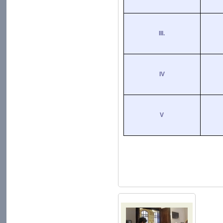
III.
IV
V