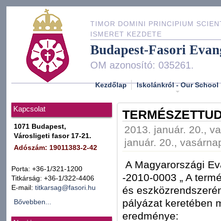
TIMOR DOMINI PRINCIPIUM SCIEN
ISMERET KEZDETE
Budapest-Fasori Evan
OM azonosító: 035261.
Kezdőlap
Iskolánkról - Our School
Kapcsolat
TERMÉSZETTU
1071 Budapest,
2013. január. 20., v
Városligeti fasor 17-21.
január. 20., vasárna
Adószám: 19011383-2-42
A Magyarországi Ev
Porta: +36-1/321-1200
-2010-0003 „ A ter
Titkárság: +36-1/322-4406
E-mail:
titkarsag@fasori.hu
és eszközrendszerén
pályázat keretében 
Bővebben...
eredménye: