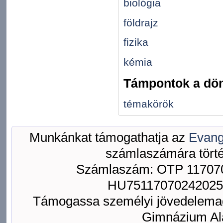
biológia
földrajz
fizika
kémia
Támpontok a dön
témakörök
Munkánkat támogathatja az
Evang
számlaszámára törté
Számlaszám: OTP 117070
HU75117070242025
Támogassa személyi jövedelemad
Gimnázium Ala