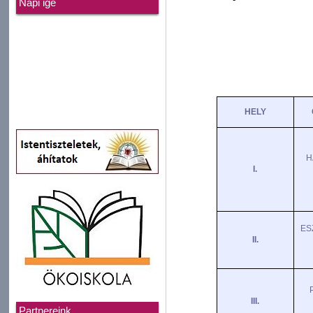
Napi ige
HELY
H
I.
ES
II.
III.
Partnereink