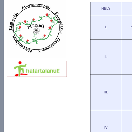
HELY
I.
II.
III.
IV