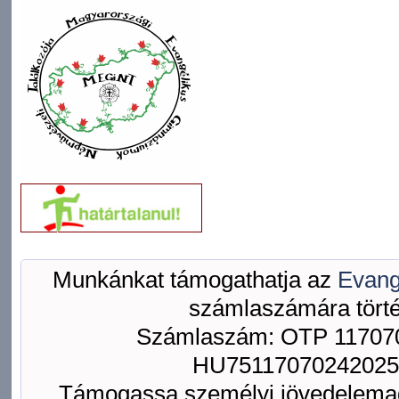
Munkánkat támogathatja az
Evang
számlaszámára törté
Számlaszám: OTP 117070
HU75117070242025
Támogassa személyi jövedelemad