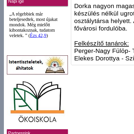
Napi ige
Dorka nagyon magas
készülés nélkül ugr
osztálytársa helyett
fővárosi fordulóba.
Felkészítő tanárok:
Perger-Nagy Fülöp- 
Elekes Dorottya - Szi
Partnereink