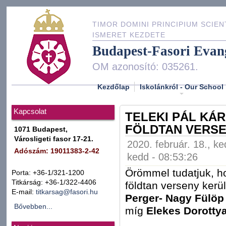
TIMOR DOMINI PRINCIPIUM SCIEN
ISMERET KEZDETE
Budapest-Fasori Evan
OM azonosító: 035261.
Kezdőlap
Iskolánkról - Our School
Kapcsolat
TELEKI PÁL KÁ
FÖLDTAN VERS
1071 Budapest,
Városligeti fasor 17-21.
2020. február. 18., ke
Adószám: 19011383-2-42
kedd - 08:53:26
Örömmel tudatjuk, ho
Porta: +36-1/321-1200
Titkárság: +36-1/322-4406
földtan verseny kerül
E-mail:
titkarsag@fasori.hu
Perger-
Nagy Fülö
Bővebben...
míg
Elekes Dorotty