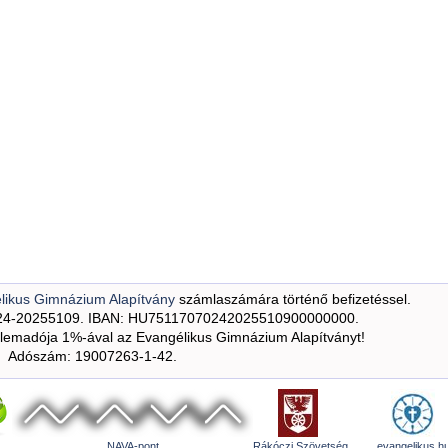
likus Gimnázium Alapítvány
számlaszámára történő befizetéssel.
24-20255109. IBAN: HU75117070242025510900000000.
emadója 1%-ával az Evangélikus Gimnázium Alapítványt!
Adószám: 19007263-1-42.
NAVA-pont
Rákóczi Szövetség
evangelikus.h