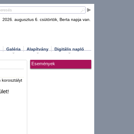
2026. augusztus 6. csütörtök, Berta napja van.
d
Galéria
Alapítvány
Digitális napló
Események
korosztályt
let!