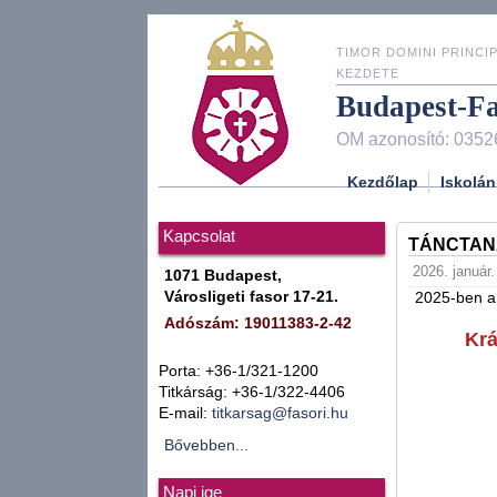
TIMOR DOMINI PRINCIP
KEZDETE
Budapest-F
OM azonosító: 0352
Kezdőlap
Iskolán
Kapcsolat
TÁNCTAN
2026. január.
1071 Budapest,
Városligeti fasor 17-21.
2025-ben a
Adószám: 19011383-2-42
Krá
Porta: +36-1/321-1200
Titkárság: +36-1/322-4406
E-mail:
titkarsag@fasori.hu
Bővebben...
Napi ige