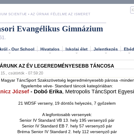
IUM SCIENTIÆ • AZ ÚRNAK FÉLELME AZ ISMERET
asori Evangélikus Gimnázium
61.
król - Our School
Hivatalos
Iskolai élet
Jelentkezés
Ebé
ÁRUNK AZ ÉV LEGEREDMÉNYESEBB TÁNCOSA
 15., csütörtök - 07:59:20
 Magyar TáncSport Szakszövetség legeredményesebb párosa -minden 
figyelembe véve- Standard táncok kategóriában:
nicz József
- Dobó Erika
, Metropolis TáncSport Egyesü
21 WDSF verseny, 19 döntős helyezés, 7 győzelem
A legfontosabb versenyek:
Senior IV Standard VB 13. hely 195 versenyző pár
Senior IV Standard EB 7. hely 57 versenyző pár
Bréma Senior IV Standard 2. hely 112 versenyző pár