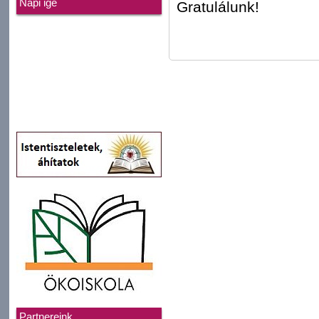
Napi ige
Gratulálunk!
Partnereink