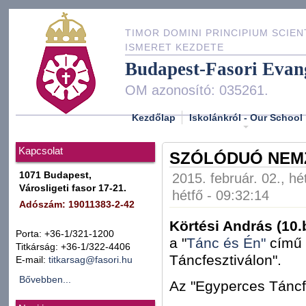
TIMOR DOMINI PRINCIPIUM SCIEN
ISMERET KEZDETE
Budapest-Fasori Evan
OM azonosító: 035261.
Kezdőlap
Iskolánkról - Our School
Kapcsolat
SZÓLÓDUÓ NEMZ
1071 Budapest,
2015. február. 02., hé
Városligeti fasor 17-21.
hétfő - 09:32:14
Adószám: 19011383-2-42
Körtési András (10.
Porta: +36-1/321-1200
a "
Tánc és Én"
című 
Titkárság: +36-1/322-4406
Táncfesztiválon".
E-mail:
titkarsag@fasori.hu
Bővebben...
Az "Egyperces Táncf