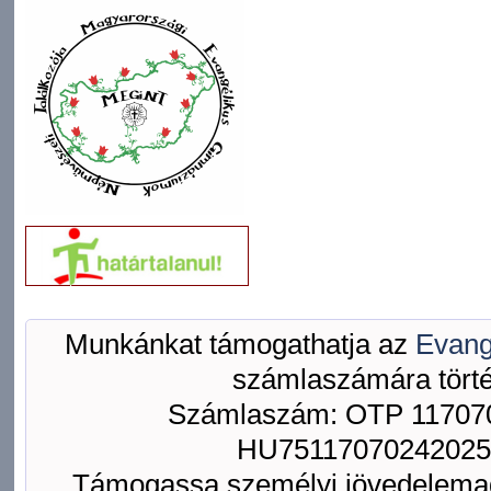
Munkánkat támogathatja az
Evang
számlaszámára törté
Számlaszám: OTP 117070
HU75117070242025
Támogassa személyi jövedelemad