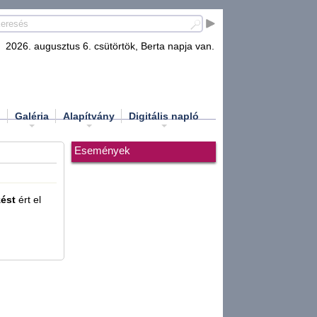
2026. augusztus 6. csütörtök, Berta napja van.
d
Galéria
Alapítvány
Digitális napló
Események
zést
ért el