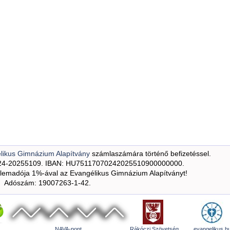
likus Gimnázium Alapítvány
számlaszámára történő befizetéssel.
24-20255109. IBAN: HU75117070242025510900000000.
emadója 1%-ával az Evangélikus Gimnázium Alapítványt!
Adószám: 19007263-1-42.
NAVA-pont
Rákóczi Szövetség
evangelikus.h