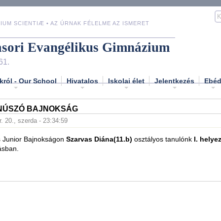
IUM SCIENTIÆ • AZ ÚRNAK FÉLELME AZ ISMERET
asori Evangélikus Gimnázium
61.
król - Our School
Hivatalos
Iskolai élet
Jelentkezés
Ebé
NÚSZÓ BAJNOKSÁG
. 20., szerda - 23:34:59
 Junior Bajnokságon
Szarvas Diána(11.b)
osztályos tanulónk
I. helye
ásban.