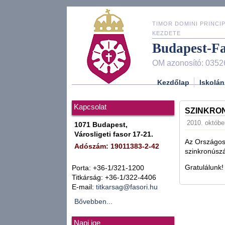
TIMOR DOMINI PRINCIP
KEZDETE
Budapest-F
OM azonosító: 0352
Kezdőlap
Iskolán
Kapcsolat
SZINKRO
2010. október
1071 Budapest,
Városligeti fasor 17-21.
Az Országos
Adószám: 19011383-2-42
szinkronúsz
Gratulálunk!
Porta: +36-1/321-1200
Titkárság: +36-1/322-4406
E-mail:
titkarsag@fasori.hu
Bővebben...
Napi ige